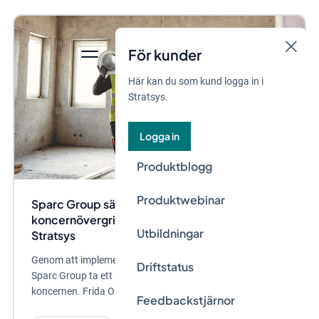
För kunder
Här kan du som kund logga in i
Stratsys.
Logga in
Produktblogg
Produktwebinar
Sparc Group sätter grunden för framtidens
koncernövergripande hållbarhetsarbete med
Utbildningar
Stratsys
Genom att implementera Stratsys hållbarhetsprodukt vill
Driftstatus
Sparc Group ta ett strategiskt kliv framåt för hela
koncernen. Frida Ohlin,...
Feedbackstjärnor