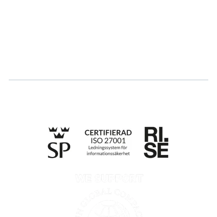
Karriär
Logga in
Ansök om certifiering
Whistleblowing