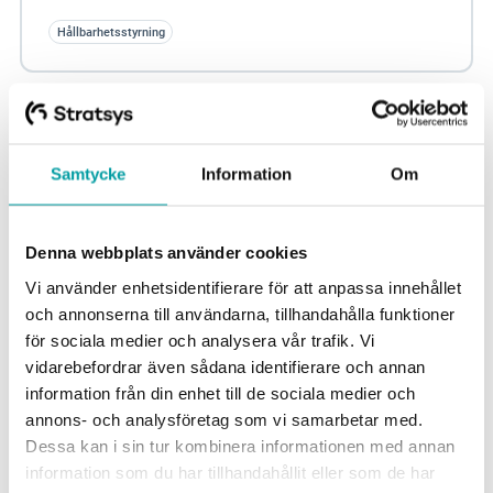
Hållbarhetsstyrning
1
2
Samtycke
Information
Om
Denna webbplats använder cookies
Vi använder enhetsidentifierare för att anpassa innehållet
och annonserna till användarna, tillhandahålla funktioner
för sociala medier och analysera vår trafik. Vi
vidarebefordrar även sådana identifierare och annan
Att hålla koll på processer, planer och rapporter i din organisation
information från din enhet till de sociala medier och
är utmanande, vi vet. Med Stratsys jobbar du enklare och smartare
annons- och analysföretag som vi samarbetar med.
tillsammans med andra för att nå snabbare resultat. Allt i ett
Dessa kan i sin tur kombinera informationen med annan
verktyg.
information som du har tillhandahållit eller som de har