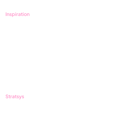
Inspiration
Blogg
Kunder
Event & Webinar
Nyheter & Press
Produktuppdateringar
Nyhetsbrev
Stratsys
Om oss
Partner
Hållbarhet