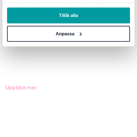
samlat in när du har använt deras tjänster. För mer
Lösningar
information, se vår
integritetspolicy
.
Tillåt alla
GRC-styrning
ESG-rapportering
Anpassa
Due Diligence
Offentlig sektor
Produkter
Branscher
Upptäck mer
Onboarding
Boka demo
Kontakt
Utbildningar