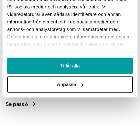
för sociala medier och analysera vår trafik. Vi
vidarebefordrar även sådana identifierare och annan
information från din enhet till de sociala medier och
annons- och analysföretag som vi samarbetar med.
Dessa kan i sin tur kombinera informationen med annan
information som du har tillhandahållit eller som de har
Publikens val -
samlat in när du har använt deras tjänster. För mer
information, se vår
integritetspolicy
.
Verksamhetsplanering
Tillåt alla
Erika Siljebrand Gräns, Produktansvarig och Emma
Albertsson, konsultchef Proffesional Services hos Stratsys
Anpassa
berättar mer om produkten Verksamhetsplanering.
Se pass 6