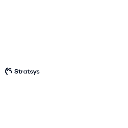
On-demand event
Så jobbar Götebor
Stad med
verksamhetsplaner
Stratsys Live 2023, pass 3