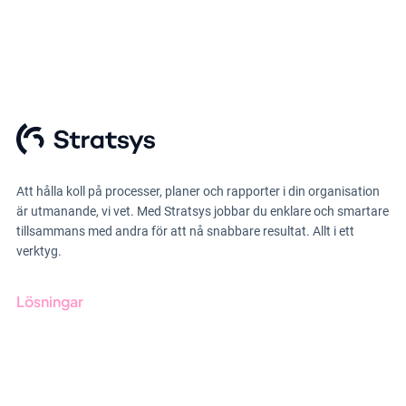
Att hålla koll på processer, planer och rapporter i din organisation
är utmanande, vi vet. Med Stratsys jobbar du enklare och smartare
tillsammans med andra för att nå snabbare resultat. Allt i ett
verktyg.
Lösningar
GRC-styrning
ESG-rapportering
Due Diligence