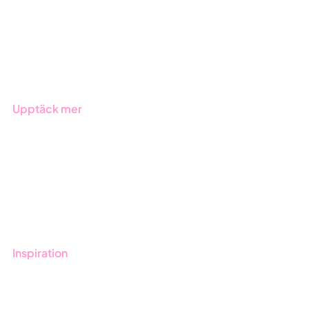
Offentlig sektor
Produkter
Branscher
Upptäck mer
Onboarding
Boka demo
Kontakt
Utbildningar
Inspiration
Blogg