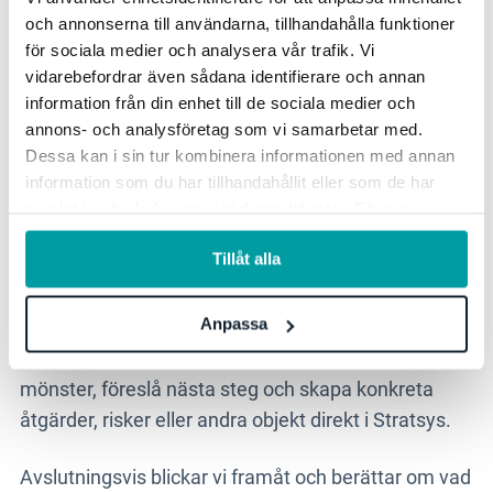
igenom alla svar manuellt. Du får också se
och annonserna till användarna, tillhandahålla funktioner
för sociala medier och analysera vår trafik. Vi
förbättringar i AI-förslag och AI-sammanfattningar,
vidarebefordrar även sådana identifierare och annan
där administratörer enklare kan styra var
AI-förslag
information från din enhet till de sociala medier och
används och lägga till egna instruktioner för mer
annons- och analysföretag som vi samarbetar med.
relevanta svar.
Dessa kan i sin tur kombinera informationen med annan
information som du har tillhandahållit eller som de har
Vi visar även den uppdaterade
Stratsys Assistant
samlat in när du har använt deras tjänster. För mer
och vad den faktiskt kan göra. Med bättre stöd för
information, se vår
integritetspolicy
.
Tillåt alla
komplexa uppgifter och möjlighet att analysera
uppladdade filer, till exempel Excel-dokument, blir
Anpassa
Assistenten ett starkare stöd i vardagen. Du får se
hur den kan hjälpa dig att förstå information, hitta
mönster, föreslå nästa steg och skapa konkreta
åtgärder, risker eller andra objekt direkt i Stratsys.
Avslutningsvis blickar vi framåt och berättar om vad