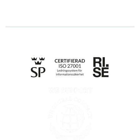
Ansök om certifiering
Whistleblowing