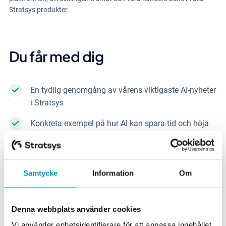
Stratsys produkter.
Du får med dig
En tydlig genomgång av vårens viktigaste AI-nyheter
i Stratsys
Konkreta exempel på hur AI kan spara tid och höja
kvaliteten i analys och uppföljning
En förhandsblick på vad som är på gång framåt
inom Stratsys AI
Samtycke
Information
Om
Vi går igenom det nya
AI-stödet i Forms
, som
hjälper ansvariga chefer att snabbt sammanställa
Denna webbplats använder cookies
och analysera checklistresultat utan att behöva läsa
Vi använder enhetsidentifierare för att anpassa innehållet