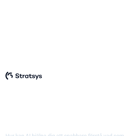
Webinar: On-demand
Stratsys AI – vårens
nyheter
Upptäck smartare AI-stöd för
analys, uppföljning och effektivare
arbete i Stratsys
Hur kan AI hjälpa dig att snabbare förstå vad som