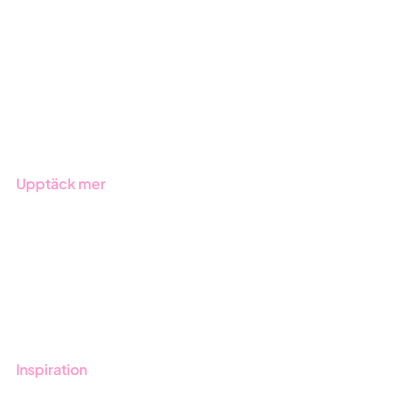
ESG-rapportering
Due Diligence
Offentlig sektor
Produkter
Branscher
Upptäck mer
Onboarding
Boka demo
Kontakt
Utbildningar
Inspiration