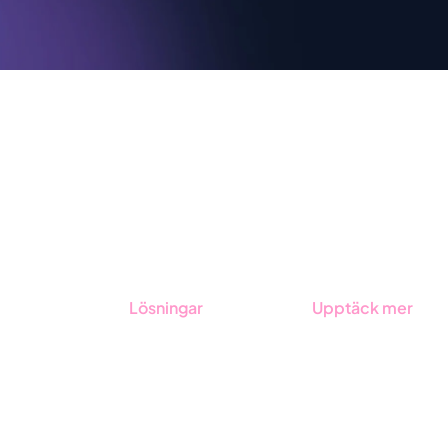
Lösningar
Upptäck mer
GRC-styrning
Onboarding
ESG-rapportering
Boka demo
Due Diligence
Kontakt
Offentlig sektor
Utbildningar