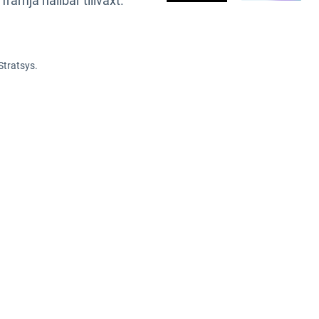
rämja hållbar tillväxt.
rfarenheter kring hur
förhållningssätt till
Stratsys.
 uppnås effektiv