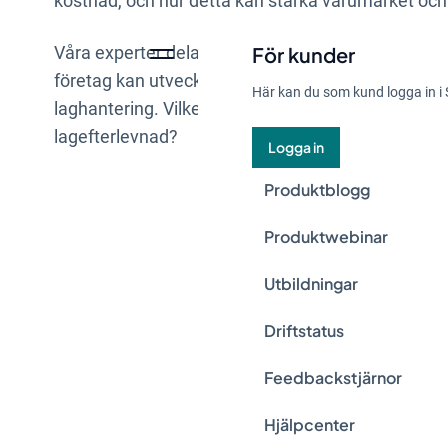
kostnad, och hur detta kan stärka varumärket och f
Våra experter delar med sig av sina insikter och e
För kunder
företag kan utveckla ett proaktivt och systematiskt 
Här kan du som kund logga in i 
laghantering. Vilken betydelse har styrelsen? Hur
lagefterlevnad?
Logga in
Produktblogg
Produktwebinar
Utbildningar
Driftstatus
Feedbackstjärnor
Hjälpcenter