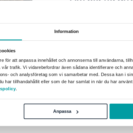
Det här får du
Fördjupa din förståelse 
påverkar ditt företag.
Information
Upptäck strategiska möj
cookies
Lär dig hur du stärker st
e för att anpassa innehållet och annonserna till användarna, tillh
kan uppnås.
vår trafik. Vi vidarebefordrar även sådana identifierare och anna
Hur kan vi uppnå bättre 
nnons- och analysföretag som vi samarbetar med. Dessa kan i sin
marknaden?
har tillhandahållit eller som de har samlat in när du har använt
tspolicy
.
Anpassa