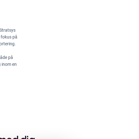
 Stratsys
 fokus på
ortering.
både på
ag inom en