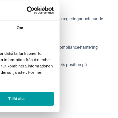
 med dig
för den ökade komplexiteten i EUs regleringar och hur de
Om
ligheter med efterlevnad.
yrelsens roll och hur en effektiv compliance-hantering
andahålla funktioner för
n information från din enhet
affärsresultat och stärka företagets position på
 tur kombinera informationen
 deras tjänster. För mer
Tillåt alla