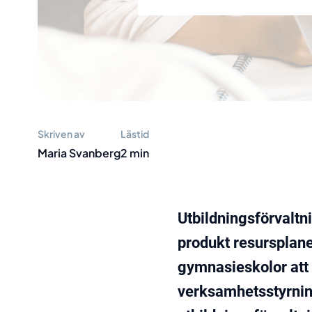
Skriven av
Lästid
Maria Svanberg
2 min
Utbildningsförvaltn
produkt resursplane
gymnasieskolor att 
verksamhetsstyrning