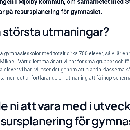
ningen i Mjölby kommun, om samarbetet med St
ar på resursplanering för gymnasiet.
ra största utmaningar?
gymnasieskolor med totalt cirka 700 elever, så vi är en f
Mikael. Vårt dilemma är att vi har för små grupper och f
a elever vi har. Vi löser det genom att blanda klasserna s
 men det är fortfarande en utmaning att få ihop schem
e ni att vara med i utvec
esursplanering för gymna