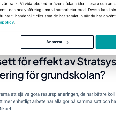
sursplaneringen för gymnasiet i en Excelfil, det är visser
vår trafik. Vi vidarebefordrar även sådana identifierare och anna
 vi behöver. Men med Stratsys nya verktyg för gymnasiesk
nnons- och analysföretag som vi samarbetar med. Dessa kan i sin
har tillhandahållit eller som de har samlat in när du har använt
 jobba med resursplaneringen – och att rektorerna ska kun
tspolicy
.
 komplex och Stratsys skulle vara betydligt mer användarvä
å ett lättare och mer tillgängligt sätt.
Anpassa
sett för effekt av Stratsy
ering för grundskolan?
rerna att själva göra resursplaneringen, de har bättre koll
ett mer enhetligt arbete när alla gör på samma sätt och 
ikael.