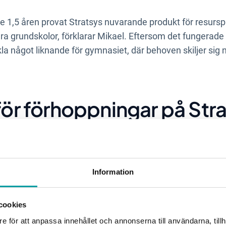
e 1,5 åren provat Stratsys nuvarande produkt för resursp
våra grundskolor, förklarar Mikael. Eftersom det fungera
a något liknande för gymnasiet, där behoven skiljer sig 
 för förhoppningar på Str
ering för gymnasiet?
Information
yckats skapa en gemensam resursplanering för grundskolor
ss bättre överblick på resurserna. Vår förhoppning är att
gymnasieskolorna.
cookies
e för att anpassa innehållet och annonserna till användarna, tillh