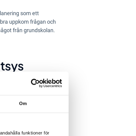
lanering som ett
de bra uppkom frågan och
något från grundskolan.
atsys
Om
na, vilket ökat
 det nya verktyget ska
andahålla funktioner för