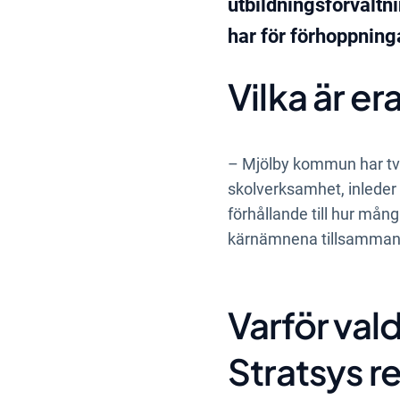
utbildningsförvalt
har för förhoppning
Vilka är e
– Mjölby kommun har två 
skolverksamhet, inleder 
förhållande till hur mång
kärnämnena tillsammans,
Varför vald
Stratsys r