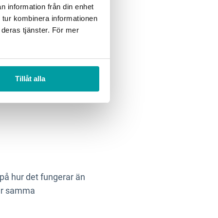
ligen heltäckande och jag
n information från din enhet
olan hoppas vi att det
 tur kombinera informationen
 deras tjänster. För mer
na göra det själva.
nligt. Vi skulle få fram
Tillåt alla
s
 på hur det fungerar än
har samma