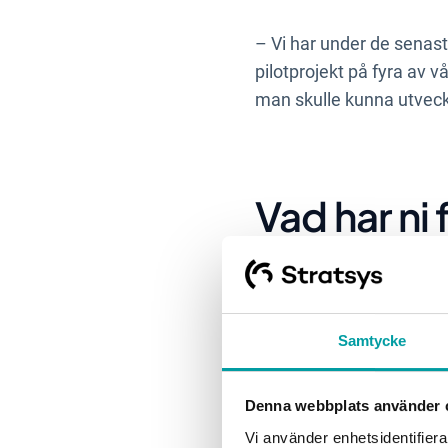
– Vi har under de senast
pilotprojekt på fyra av 
man skulle kunna utveckl
Vad har ni
resursplan
Samtycke
– Med Stratsys har vi l
transparensen och gett o
ge samma resultat för 
Denna webbplats använder 
Vi använder enhetsidentifierar