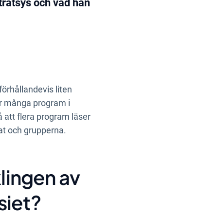
ratsys och vad han
örhållandevis liten
ör många program i
å att flera program läser
at och grupperna.
klingen av
siet?