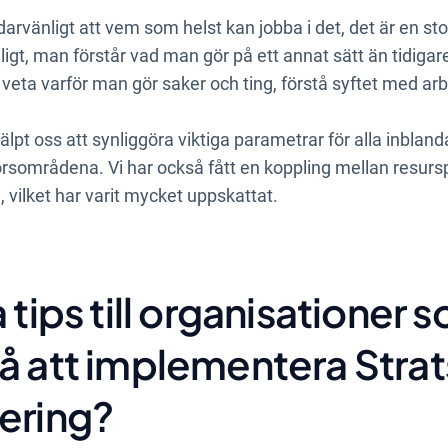
vänligt att vem som helst kan jobba i det, det är en stor 
igt, man förstår vad man gör på ett annat sätt än tidigare
 veta varför man gör saker och ting, förstå syftet med arb
älpt oss att synliggöra viktiga parametrar för alla inbland
orsområdena. Vi har också fått en koppling mellan resur
, vilket har varit mycket uppskattat.
 tips till organisationer 
å att implementera Stra
ering?