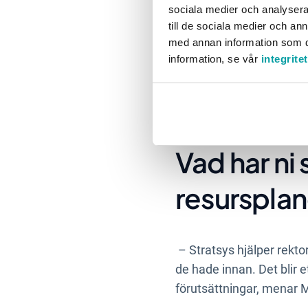
– Idag jobbar jag med re
sociala medier och analysera 
får fram all information
till de sociala medier och a
med annan information som du 
ska bli ännu lättare att
information, se vår
integrite
Excelfilen vi har idag är
samma information, men p
Vad har ni 
resursplan
– Stratsys hjälper rekto
de hade innan. Det blir 
förutsättningar, menar M