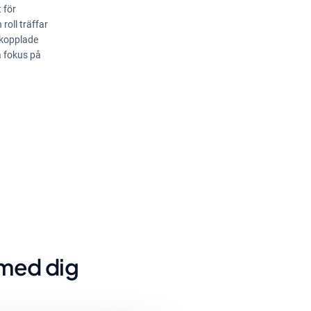
 för
roll träffar
 kopplade
a fokus på
 med dig