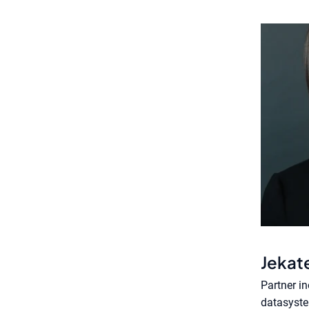
Jekat
Partner i
datasyste