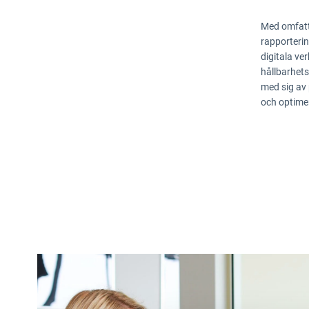
Med omfatt
rapporterin
digitala ve
hållbarhets
med sig av p
och optime