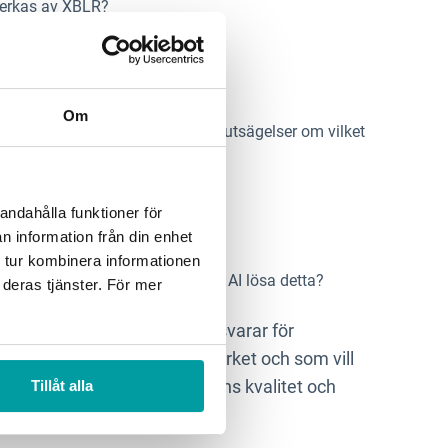
verkas av XBLR?
rka olika organisationer?
Om
t och är det möjligt att göra förutsägelser om vilket
 rapportering till taggning?
andahålla funktioner för
n information från din enhet
igt?
 tur kombinera informationen
ara manuell, varför kan inte att AI lösa detta?
 deras tjänster. För mer
r alla beslutsfattare som ansvarar för
ligt ESRS inom CSRD-regelverket och som vill
g med XBRL påverkar rapportens kvalitet och
Tillåt alla