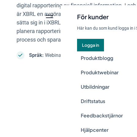
digital rapportering av finansiell information. I 
är XBRL en avgörande komponent i hållbarhetsra
För kunder
sätta sig in i iXBRL och de tekniska kraven redan n
Här kan du som kund logga in i 
planera rapporteringen på ett strategiskt sätt, vil
process och sparar både tid och resurser i det lån
Logga in
Språk:
Webinaret är på engelska
Produktblogg
Produktwebinar
Utbildningar
Driftstatus
Feedbackstjärnor
Hjälpcenter