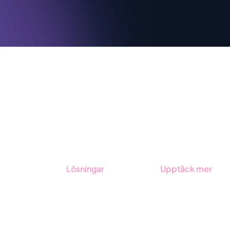
Lösningar
Upptäck mer
GRC-styrning
Onboarding
ESG-rapportering
Boka demo
Due Diligence
Kontakt