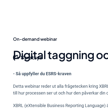
On-demand webinar
Digital taggning o
- Så uppfyller du ESRS-kraven
Detta webinar
reder ut alla frågetecken kring XB
till hur processen ser ut och hur den påverkar din 
XBRL (eXtensible Business Reporting Language) är