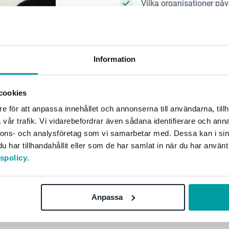
Vilka organisationer på
När kommer det att påve
Vad vet vi idag?
Information
Vad är fortfarande osäker
håll saker lutar åt?
cookies
Hur ser processen ut från
e för att anpassa innehållet och annonserna till användarna, tillh
vår trafik. Vi vidarebefordrar även sådana identifierare och anna
Varför är ett verktyg vikt
nnons- och analysföretag som vi samarbetar med. Dessa kan i sin
Varför måste processen v
har tillhandahållit eller som de har samlat in när du har använt
tspolicy
.
Webinariet
är relevant
är fö
hållbarhetsrapportering en
förstå hur digital taggnin
Anpassa
efterlevnad.