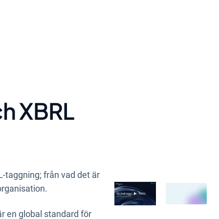
ch XBRL
RL-taggning
; från vad det är
organisation
.
 en global standard för