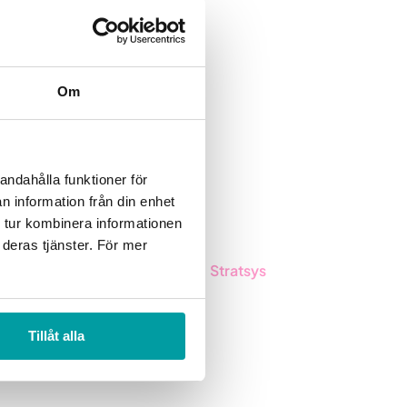
Om
andahålla funktioner för
n information från din enhet
 tur kombinera informationen
 deras tjänster. För mer
Inspiration
Stratsys
Blog
About us
Tillåt alla
Customers
Partner
Guides
Sustainability
Career