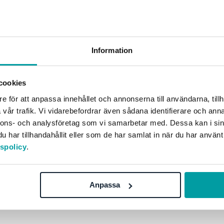
Information
cookies
e för att anpassa innehållet och annonserna till användarna, tillh
vår trafik. Vi vidarebefordrar även sådana identifierare och anna
nnons- och analysföretag som vi samarbetar med. Dessa kan i sin
har tillhandahållit eller som de har samlat in när du har använt
tspolicy
.
Solutions
Discover more
GRC
Get started with
Stratsys
Anpassa
ESG
Book a demo
Due Diligence
Contact us
Public Sector