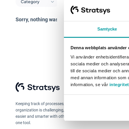
Category
Log in
Sorry, nothing was found here.
Product Blog
Samtycke
Stratsys Status page
Denna webbplats använder 
Feedback Stars
Vi använder enhetsidentifierar
sociala medier och analysera 
Help Center
till de sociala medier och a
med annan information som du 
information, se vår
integrite
Keeping track of processes, plans and reports in your
organization is challenging, we know. With Stratsys, you work
easier and smarter with others to achieve faster results. All in
one tool.