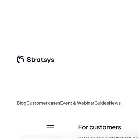
Blog
Customer cases
Event & Webinar
Guides
News
For customers
Here you as a customer can log 