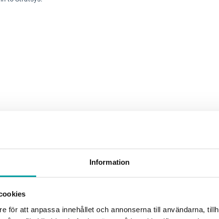
Information
How to introduce a quality management
system
cookies
When it comes to systems for quality management
e för att anpassa innehållet och annonserna till användarna, tillh
work, there is often a lack of clear instructions. In most