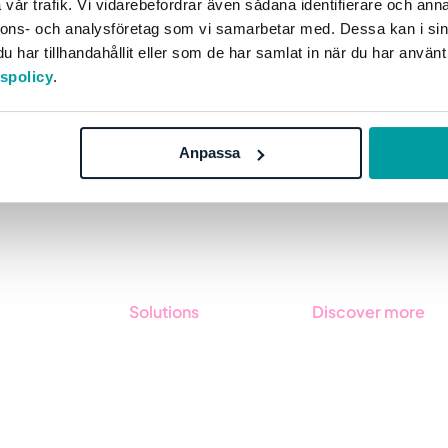
vår trafik. Vi vidarebefordrar även sådana identifierare och anna
instances there are standards and rules...
nnons- och analysföretag som vi samarbetar med. Dessa kan i sin
har tillhandahållit eller som de har samlat in när du har använt
Quality Management
Blog
tspolicy
.
Anpassa
Solutions
Discover more
GRC
Get started with
Stratsys
ESG
Book a demo
Due Diligence
Contact us
Public Sector