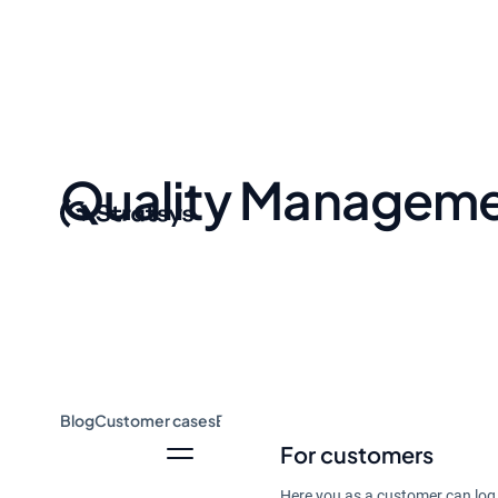
Quality Managem
Blog
Customer cases
Event & Webinar
Guides
News
For customers
Here you as a customer can log 