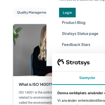
Quality Management
Log in
Product Blog
Stratsys Status page
Feedback Stars
Help Center
Samtycke
What is ISO 14001?
ISO 14001 is the umbrella standard for all standards
Denna webbplats använder 
related to environmental management, which is why it is
Vi använder enhetsidentifierar
called the environmental management...