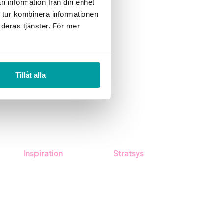
n information från din enhet
 tur kombinera informationen
 deras tjänster. För mer
Tillåt alla
Inspiration
Stratsys
Blog
About us
Customers
Partner
Guides
Sustainability
Career