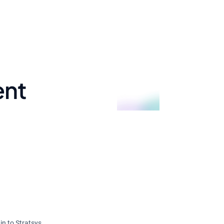
ent
in to Stratsys.