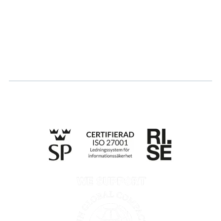
Career
Log in
Apply for certification
Whistleblowing