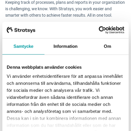
Keeping track of processes, plans and reports in your organization
is challenging, we know. With Stratsys, you work easier and
smarter with others to achieve faster results. All in one tool.
Solutions
GRC
Samtycke
Information
Om
ESG
Due Diligence
Denna webbplats använder cookies
Public Sector
Vi använder enhetsidentifierare för att anpassa innehållet
Products
och annonserna till användarna, tillhandahålla funktioner
för sociala medier och analysera vår trafik. Vi
Regulations
vidarebefordrar även sådana identifierare och annan
Industries
information från din enhet till de sociala medier och
annons- och analysföretag som vi samarbetar med.
Dessa kan i sin tur kombinera informationen med annan
Discover more
information som du har tillhandahållit eller som de har