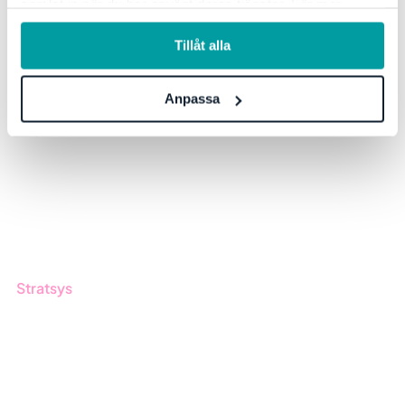
samlat in när du har använt deras tjänster. För mer
Get started with Stratsys
information, se vår
integritetspolicy
.
Book a demo
Tillåt alla
Contact us
Anpassa
Inspiration
Blog
Customers
Guides
Stratsys
About us
Partner
Sustainability