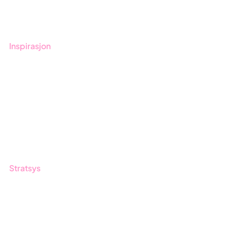
Opplæring
Inspirasjon
Blogg
Kunder
Event & Webinar
Nyheter og Presse
Produktoppdateringer
Stratsys
Om oss
Partner
Vårt bærekraftsarbeid