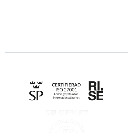
Karriere
Logg inn
Søk om sertifisering
Whistleblowing