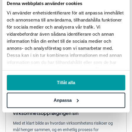
Denna webbplats använder cookies
Virksomhetsstyring
Strategisk planlegging
Region
Vi använder enhetsidentifierare för att anpassa innehållet
och annonserna till användarna, tillhandahålla funktioner
för sociala medier och analysera vår trafik. Vi
vidarebefordrar även sådana identifierare och annan
information från din enhet till de sociala medier och
annons- och analysföretag som vi samarbetar med.
Dessa kan i sin tur kombinera informationen med annan
information som du har tillhandahållit eller som de har
samlat in när du har använt deras tjänster. För mer
information, se vår
integritetspolicy
.
Tillåt alla
Anpassa
Slik forbedret Statistiska centralbyrån
virksomhetsoppfølgingen sin
Med et klart bilde av hvordan virksomhetens risikoer og
mål henger sammen, og en enhetlig prosess for