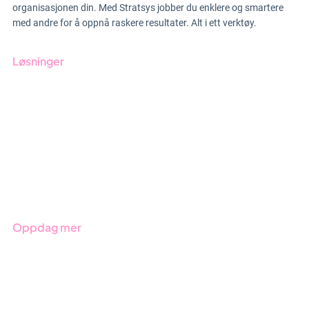
organisasjonen din. Med Stratsys jobber du enklere og smartere
med andre for å oppnå raskere resultater. Alt i ett verktøy.
Løsninger
GRC-styring
ESG-rapportering
Due Diligence
Produkter
Bransjer
Oppdag mer
Kom i gang med Stratsys
Bestill demo
Kontakt