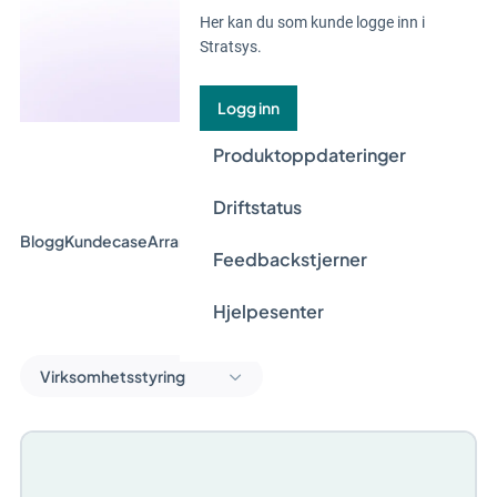
Her kan du som kunde logge inn i
Stratsys.
Logg inn
Produktoppdateringer
Driftstatus
Blogg
Kundecase
Arrangement og webinar
Guider
Nyheter
Feedbackstjerner
Hjelpesenter
Virksomhetsstyring