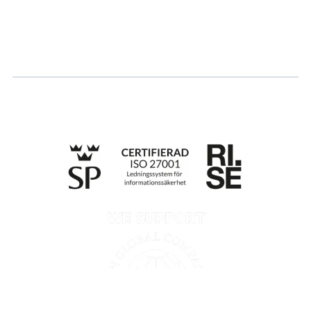
Søk om sertifisering
Whistleblowing
Till anmälan