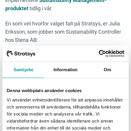
implementere
Sustainability Management-
produktet
tidlig i vår.
En som vet hvorfor valget falt på Stratsys, er Julia
Eriksson, som jobber som Sustainability Controller
hos Stena AB:
- "Stena AB er et stort konsern med mange
forskjellige selskaper. Vi trengte et system som
Samtycke
Information
Om
kunne hjelpe oss med å dokumentere og følge opp
på en enhetlig måte. En annen viktig fordel er at vi
kan støtte selskapene og hjelpe dem med å leve
Denna webbplats använder cookies
opp til økte krav innen bærekraft.
Vi använder enhetsidentifierare för att anpassa innehållet
och annonserna till användarna, tillhandahålla funktioner
Julia Eriksson fortsetter:
för sociala medier och analysera vår trafik. Vi
vidarebefordrar även sådana identifierare och annan
- "Vi valgte Sustainability Management i Stratsys
information från din enhet till de sociala medier och