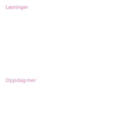
Løsninger
GRC-styring
ESG-rapportering
Due Diligence
Produkter
Bransjer
Oppdag mer
Kom i gang med Stratsys
Bestill demo
Kontakt
Opplæring