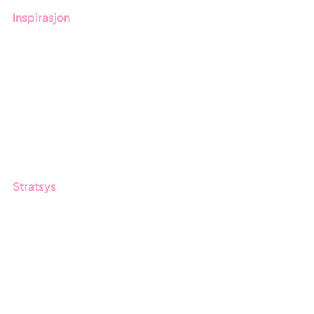
Inspirasjon
Blogg
Kunder
Event & Webinar
Nyheter og Presse
Produktoppdateringer
Stratsys
Om oss
Partner
Vårt bærekraftsarbeid
Karriere
Logg inn