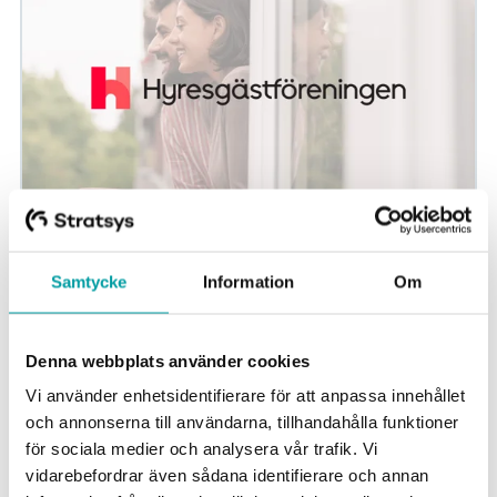
Slik jobber Hyresgästföreningen for å nå
målene sine
Samtycke
Information
Om
Er du nysgjerrig på hvordan et samarbeid med Stratsys
kan se ut i praksis? I dette kundecaset forteller Josefin
Denna webbplats använder cookies
Moback, virksomhetskontroller i...
Vi använder enhetsidentifierare för att anpassa innehållet
Virksomhetsstyring
Strategisk planlegging
Foreninger
och annonserna till användarna, tillhandahålla funktioner
för sociala medier och analysera vår trafik. Vi
vidarebefordrar även sådana identifierare och annan