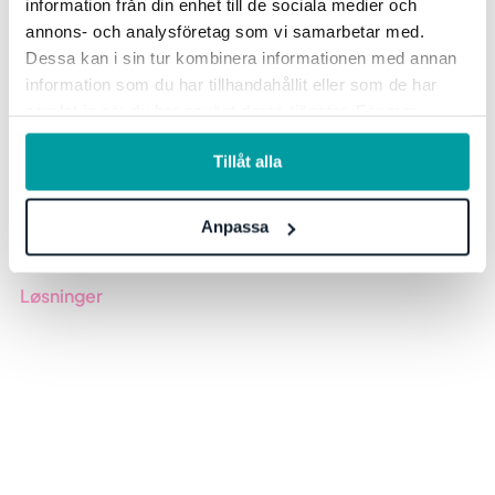
information från din enhet till de sociala medier och
annons- och analysföretag som vi samarbetar med.
Dessa kan i sin tur kombinera informationen med annan
information som du har tillhandahållit eller som de har
samlat in när du har använt deras tjänster. För mer
information, se vår
integritetspolicy
.
Tillåt alla
Det er utfordrende å holde styr på prosesser, planer og rapporter i
organisasjonen din. Med Stratsys jobber du enklere og smartere
Anpassa
med andre for å oppnå raskere resultater. Alt i ett verktøy.
Løsninger
GRC-styring
ESG-rapportering
Due Diligence
Produkter
Bransjer