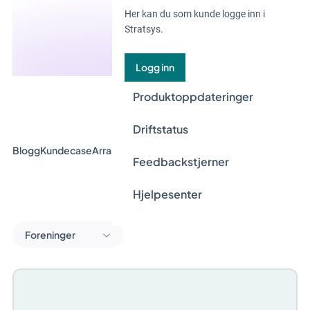
Her kan du som kunde logge inn i
Stratsys.
Logg inn
Produktoppdateringer
Driftstatus
Blogg
Kundecase
Arrangement og webinar
Guider
Nyheter
Feedbackstjerner
Hjelpesenter
Foreninger