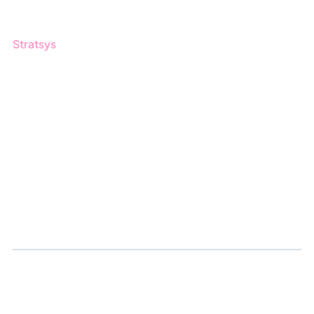
Stratsys
Om oss
Partner
Vårt bærekraftsarbeid
Karriere
Logg inn
Søk om sertifisering
Whistleblowing