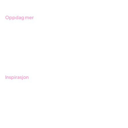
Oppdag mer
Kom i gang med Stratsys
Bestill demo
Kontakt
Opplæring
Inspirasjon
Blogg
Kunder
Event & Webinar
Nyheter og Presse
Produktoppdateringer