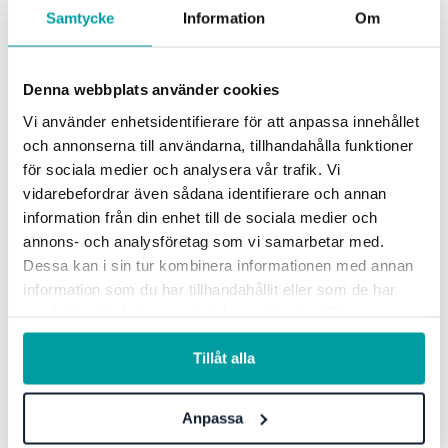
Samtycke
Information
Om
Denna webbplats använder cookies
Vi använder enhetsidentifierare för att anpassa innehållet
och annonserna till användarna, tillhandahålla funktioner
Det er utfordrende å holde styr på prosesser, planer og rapporter i
organisasjonen din. Med Stratsys jobber du enklere og smartere
för sociala medier och analysera vår trafik. Vi
med andre for å oppnå raskere resultater. Alt i ett verktøy.
vidarebefordrar även sådana identifierare och annan
information från din enhet till de sociala medier och
annons- och analysföretag som vi samarbetar med.
Løsninger
Dessa kan i sin tur kombinera informationen med annan
information som du har tillhandahållit eller som de har
GRC-styring
samlat in när du har använt deras tjänster. För mer
ESG-rapportering
information, se vår
integritetspolicy
.
Due Diligence
Tillåt alla
Produkter
Anpassa
Bransjer