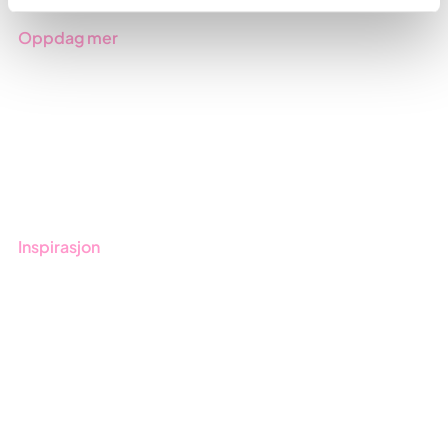
Oppdag mer
Kom i gang med Stratsys
Bestill demo
Kontakt
Opplæring
Inspirasjon
Blogg
Kunder
Event & Webinar
Nyheter og Presse
Produktoppdateringer