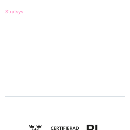
Stratsys
Om oss
Partner
Vårt bærekraftsarbeid
Karriere
Logg inn
Søk om sertifisering
Whistleblowing