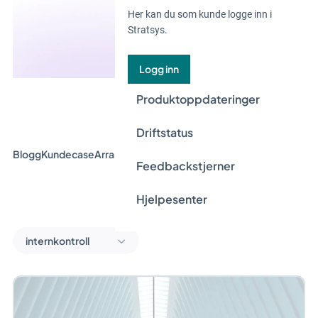
Her kan du som kunde logge inn i
Stratsys.
Logg inn
Produktoppdateringer
Driftstatus
Blogg
Kundecase
Arrangement og webinar
Guider
Nyheter
Feedbackstjerner
Hjelpesenter
internkontroll