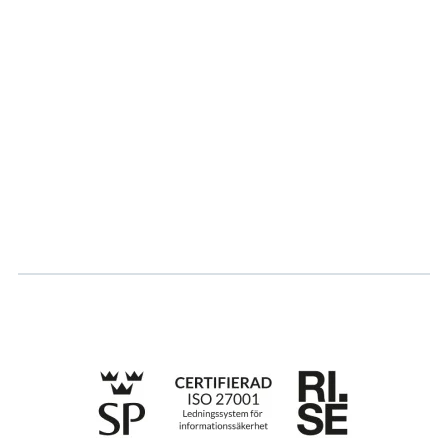
Om oss
Partner
Vårt bærekraftsarbeid
Karriere
Logg inn
Søk om sertifisering
Whistleblowing