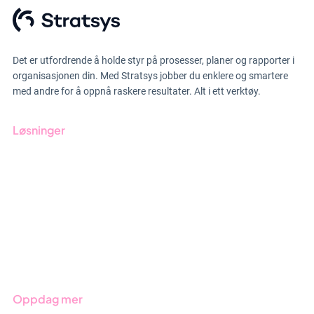
Det er utfordrende å holde styr på prosesser, planer og rapporter i
organisasjonen din. Med Stratsys jobber du enklere og smartere
med andre for å oppnå raskere resultater. Alt i ett verktøy.
Løsninger
GRC-styring
ESG-rapportering
Due Diligence
Produkter
Bransjer
Oppdag mer