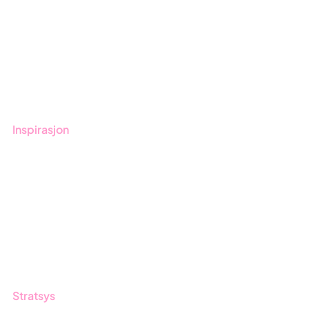
Kom i gang med Stratsys
Bestill demo
Kontakt
Opplæring
Inspirasjon
Blogg
Kunder
Event & Webinar
Nyheter og Presse
Produktoppdateringer
Stratsys