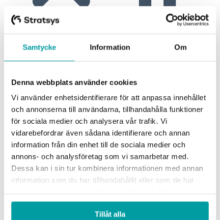
Samtycke
Information
Om
Denna webbplats använder cookies
Vi använder enhetsidentifierare för att anpassa innehållet
och annonserna till användarna, tillhandahålla funktioner
för sociala medier och analysera vår trafik. Vi
vidarebefordrar även sådana identifierare och annan
information från din enhet till de sociala medier och
annons- och analysföretag som vi samarbetar med.
Virksomhetsstyring
Dessa kan i sin tur kombinera informationen med annan
information som du har tillhandahållit eller som de har
Med Stratsys får du et fleksibelt verktøy som skaper
samlat in när du har använt deras tjänster. För mer
struktur og gir bedre oversikt over dine viktigste
information, se vår
integritetspolicy
.
fokusområder og gjør det enkelt å sette sammen rapporter.
Tillåt alla