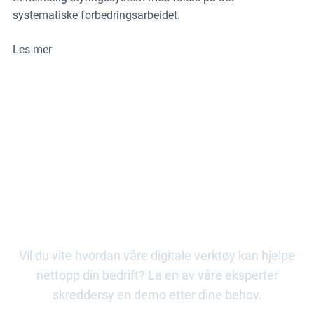
systematiske forbedringsarbeidet.
Les mer
Start reisen din med Stratsys
allerede i dag
Vil du vite hvordan våre digitale verktøy kan hjelpe
nettopp din bedrift? La en av våre eksperter
skreddersy en demo etter dine behov.