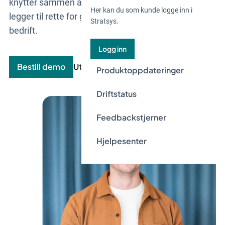
knytter sammen alle forretningsfunksjoner og
Her kan du som kunde logge inn i
legger til rette for grunnleggende endringer i en
Stratsys.
bedrift.
Logg inn
Bestill demo
Utforsk produktet
Produktoppdateringer
Driftstatus
Feedbackstjerner
Hjelpesenter