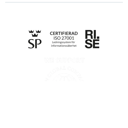
Till anmälan
Retningslinjer for personvern
Opplysninger etter Data Act