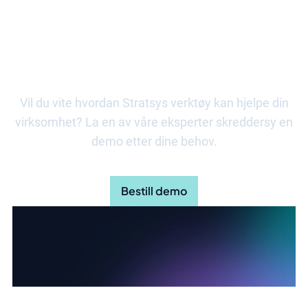
Start reisen din med Stratsys i
dag
Vil du vite hvordan Stratsys verktøy kan hjelpe din
virksomhet? La en av våre eksperter skreddersy en
demo etter dine behov.
Bestill demo