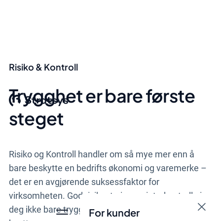
Risiko & Kontroll
Trygghet er bare første
steget
Risiko og Kontroll handler om så mye mer enn å
bare beskytte en bedrifts økonomi og varemerke –
det er en avgjørende suksessfaktor for
virksomheten. God risikostyring og interkontroll gir
deg ikke bare trygghet, det skaper prosesser som
For kunder