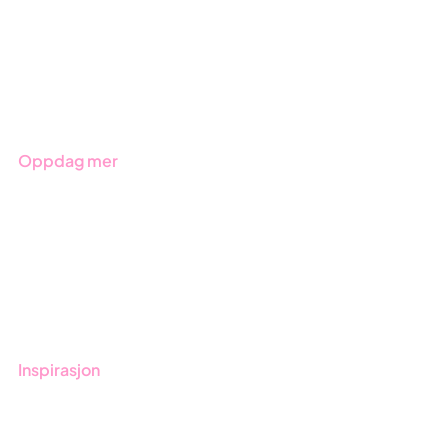
ESG-rapportering
Due Diligence
Produkter
Bransjer
Oppdag mer
Kom i gang med Stratsys
Bestill demo
Kontakt
Opplæring
Inspirasjon
Blogg