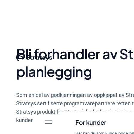
Bli forhandler av S
planlegging
Som en del av godkjenningen av oppkjøpet av Stra
Stratsys sertifiserte programvarepartnere retten ti
Stratsys produkt for Strategisk planlegging i sine e
kunder.
For kunder
Her kan du som kunde logge inn 