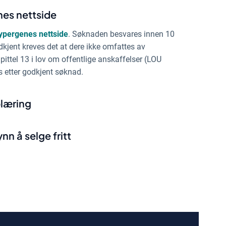
nes nettside
ypergenes nettside
. Søknaden besvares innen 10
dkjent kreves det at dere ikke omfattes av
ittel 13 i lov om offentlige anskaffelser (LOU
 etter godkjent søknad.
læring
ynn å selge fritt