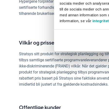
Hypergene forplikter seg til å tillate andre programva
sociala medier och analysera 
sertifiserte forhandlere av Stratsys sitt produkt for 
till de sociala medier och a
tilhørende brukerlisenser, for salg til kunder i offentli
med annan information som du 
information, se vår
integrite
Vilkår og prissetting
Stratsys sitt produkt for strategisk planlegging og ti
tilbys samtlige sertifiserte programvareleverandører p
ikke-diskriminerende (FRAND) vilkår. Når det gjelder pr
produkt for strategisk planlegging tilbys programvare
rabattert pris basert på Stratsys sine faktiske anvendt
imidlertid bli justert ut fra gjeldende kostnadsindeks.
Offentlige kunder