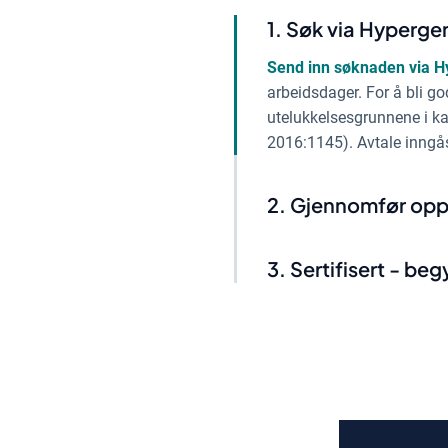
Søk via Hyperge
Send inn søknaden via H
arbeidsdager. For å bli go
utelukkelsesgrunnene i kap
2016:1145). Avtale inngås
Gjennomfør opp
Sertifisert - beg