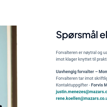
Spørsmål el
Forvalteren er nøytral og 
imot klager knyttet til prak
Uavhengig forvalter – Mon
Forvalteren tar imot skriftl
Kontaktuppgifter -
Forvis 
justin.menezes@mazars.c
rene.koellen@mazars.co.