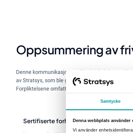
Oppsummering av frivi
Denne kommunikasjonen skjer i anledning Konkur
av Stratsys, som ble godkjent etter at Hypergene in
Forpliktelsene omfatter hovedsakelig det nedens
Samtycke
Sertifiserte forhandlere
Denna webbplats använder 
Vi använder enhetsidentifierar