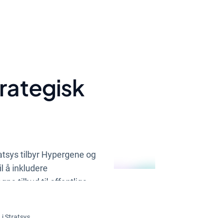
trategisk
tsys tilbyr Hypergene og
l å inkludere
gne tilbud til offentlige
i Stratsys.