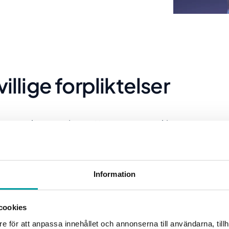
llige forpliktelser
rensverkets prøving av Hypergenes oppkjøp
nga frivillige forpliktelser til myndigheten.
tående (
hele forpliktelsen finner du her*
).
Information
Beskyttelse av sens
cookies
e för att anpassa innehållet och annonserna till användarna, tillh