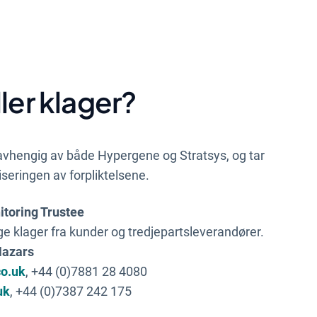
ler klager?
uavhengig av både Hypergene og Stratsys, og tar
tiseringen av forpliktelsene.
itoring Trustee
ige klager fra kunder og tredjepartsleverandører.
Mazars
o.uk
, +44 (0)7881 28 4080
uk
, +44 (0)7387 242 175