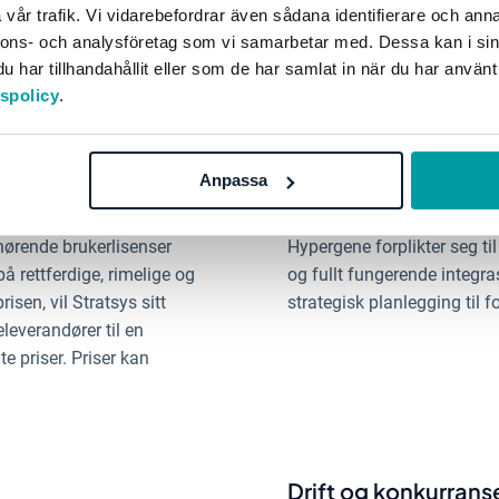
releverandører å bli
Hypergene forplikter seg ti
vår trafik. Vi vidarebefordrar även sådana identifierare och anna
strategisk planlegging og
programvareleverandørers s
nnons- och analysföretag som vi samarbetar med. Dessa kan i sin
g sektor.
videre til ikke å bruke den
har tillhandahållit eller som de har samlat in när du har använt
virksomhet.
tspolicy
.
Anpassa
Integrasjonsmuligh
lhørende brukerlisenser
Hypergene forplikter seg ti
å rettferdige, rimelige og
og fullt fungerende integra
isen, vil Stratsys sitt
strategisk planlegging til 
leverandører til en
e priser. Priser kan
Drift og konkurran