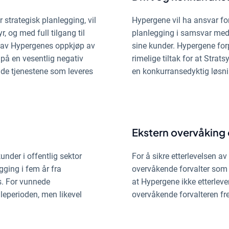
 strategisk planlegging, vil
Hypergene vil ha ansvar for 
 og med full tilgang til
planlegging i samsvar med
 av Hypergenes oppkjøp av
sine kunder. Hypergene forpl
på en vesentlig negativ
rimelige tiltak for at Strats
å de tjenestene som leveres
en konkurransedyktig løsni
Ekstern overvåking 
under i offentlig sektor
For å sikre etterlevelsen av 
gging i fem år fra
overvåkende forvalter som 
. For vunnede
at Hypergene ikke etterleve
aleperioden, men likevel
overvåkende forvalteren fr