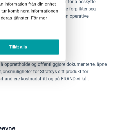
l å opprette informasjonsbarrierer for å beskytte
n information från din enhet
ensitive informasjon. Hypergene forplikter seg
 tur kombinera informationen
ne informasjonen i selskapets egen operative
 deras tjänster. För mer
Tillåt alla
eter
l å opprettholde og offentliggjøre dokumenterte, åpne
sjonsmuligheter for Stratsys sitt produkt for
forhandlere kostnadsfritt og på FRAND-vilkår.
seevne