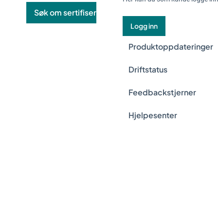
Søk om sertifisering
Last ned forpliktelsesdoku
Logg inn
Produktoppdateringer
Driftstatus
Feedbackstjerner
Hjelpesenter