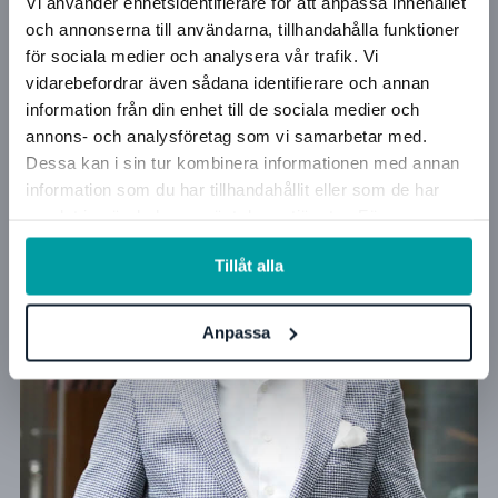
Vi använder enhetsidentifierare för att anpassa innehållet
och annonserna till användarna, tillhandahålla funktioner
2021
för sociala medier och analysera vår trafik. Vi
vidarebefordrar även sådana identifierare och annan
Vi åpner kontor i Oslo og styrker vår nordiske
information från din enhet till de sociala medier och
tilstedeværelse. Samtidig øker fokuset på ESG- og GRC-
annons- och analysföretag som vi samarbetar med.
løsninger innen privat sektor – og vi blir kåret til et av
Dessa kan i sin tur kombinera informationen med annan
Sveriges Karriærselskaper 2022.
information som du har tillhandahållit eller som de har
samlat in när du har använt deras tjänster. För mer
information, se vår
integritetspolicy
.
Tillåt alla
Anpassa