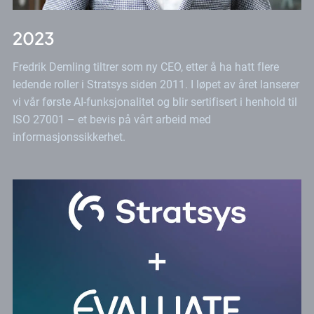
2023
Fredrik Demling tiltrer som ny CEO, etter å ha hatt flere
ledende roller i Stratsys siden 2011. I løpet av året lanserer
vi vår første AI-funksjonalitet og blir sertifisert i henhold til
ISO 27001 – et bevis på vårt arbeid med
informasjonssikkerhet.