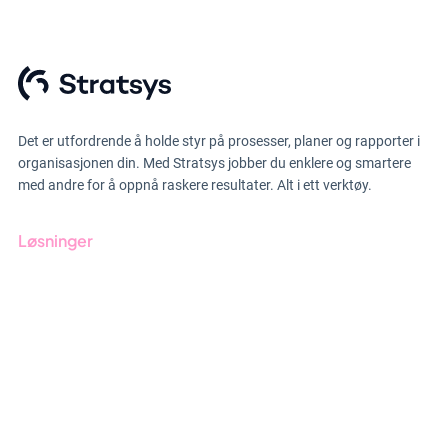
Det er utfordrende å holde styr på prosesser, planer og rapporter i
organisasjonen din. Med Stratsys jobber du enklere og smartere
med andre for å oppnå raskere resultater. Alt i ett verktøy.
Løsninger
GRC-styring
ESG-rapportering
Due Diligence
Produkter
Bransjer