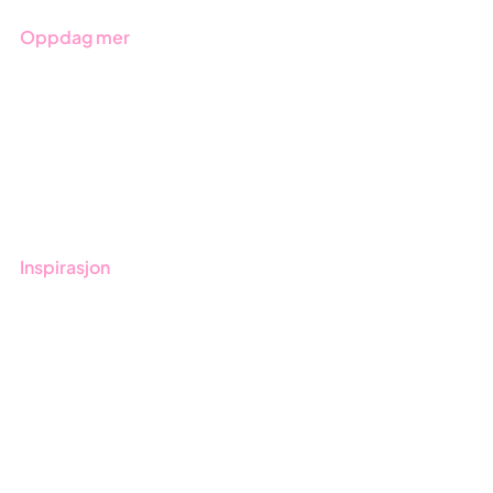
Oppdag mer
Kom i gang med Stratsys
Bestill demo
Kontakt
Opplæring
Inspirasjon
Blogg
Kunder
Event & Webinar
Nyheter og Presse
Produktoppdateringer