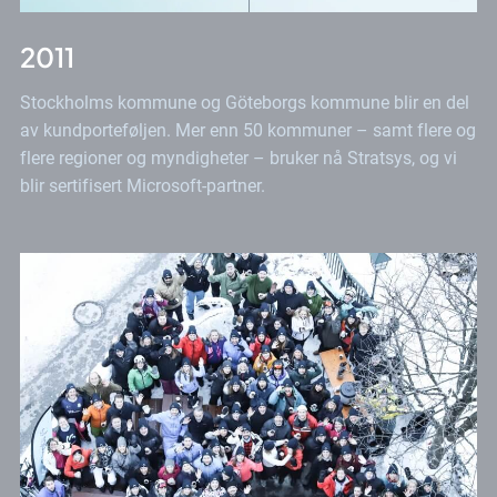
2011
Stockholms kommune og Göteborgs kommune blir en del
av kundporteføljen. Mer enn 50 kommuner – samt flere og
flere regioner og myndigheter – bruker nå Stratsys, og vi
blir sertifisert Microsoft-partner.