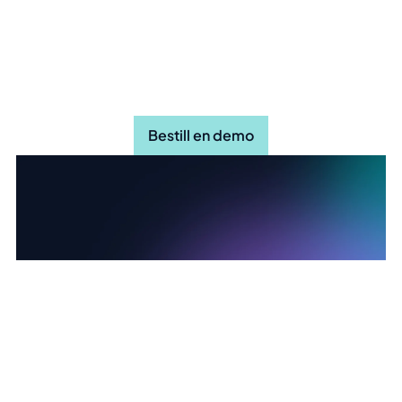
Oppdag hvordan Stratsys kan
gjøre organisasjonen din mer
effektiv
Bestill en demo