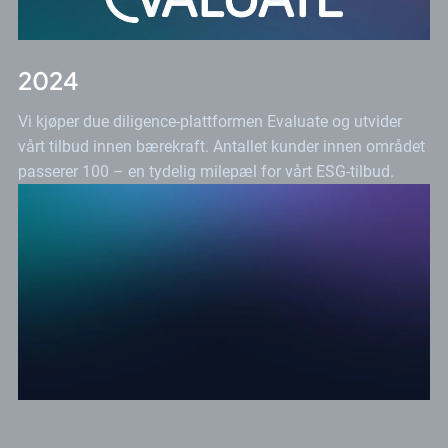
2024
Vi kjøper due diligence-plattformen Evaluate og utvider
vårt tilbud innen bærekraft. Antallet kunder innen området
passerer 100 – en tydelig milepæl for vårt ESG-tilbud.