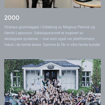
2000
Stratsys grunnlegges i Göteborg av Magnus Pernvik og
Henrik Lepasoon. Selskapsnavnet er inspirert av
strategiske systemer – noe som også var plattformens
fokus i de første årene. Samme år får vi våre første kunder.