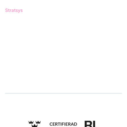
Stratsys
Om oss
Partner
Vårt bærekraftsarbeid
Karriere
Logg inn
Søk om sertifisering
Whistleblowing