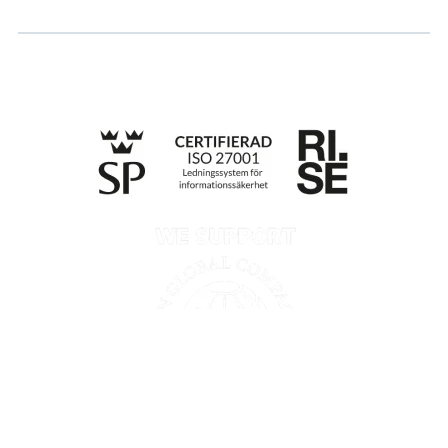
Till anmälan
Retningslinjer for personvern