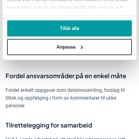
information som du har tillhandahållit eller som de har
samlat in när du har använt deras tjänster. För mer
information, se vår
integritetspolicy
.
Gjør strategien tydelig for alle
Tillåt alla
Kartlegg bærekraftsspørsmålene dine og gjør strategien
Anpassa
tydelig for alle ved å knytte sammen mål, KPI-er og tiltak;
fra ledelsesnivå og helt ned til de operative oppgavene.
Fordel ansvarsområder på en enkel måte
Fordel enkelt oppgaver som datainnsamling, forslag til
tiltak og oppfølging i form av kommentarer til ulike
personer.
Tilrettelegging for samarbeid