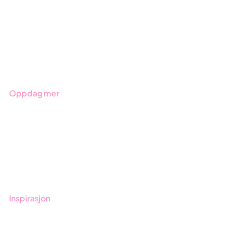
ESG-rapportering
Due Diligence
Produkter
Bransjer
Oppdag mer
Kom i gang med Stratsys
Bestill demo
Kontakt
Opplæring
Inspirasjon
Blogg