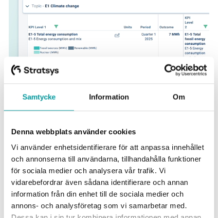
Samtycke
Information
Om
Denna webbplats använder cookies
Vi använder enhetsidentifierare för att anpassa innehållet
och annonserna till användarna, tillhandahålla funktioner
för sociala medier och analysera vår trafik. Vi
vidarebefordrar även sådana identifierare och annan
information från din enhet till de sociala medier och
Få støtte til effektivt
annons- och analysföretag som vi samarbetar med.
bærekraftsarbeid
Dessa kan i sin tur kombinera informationen med annan