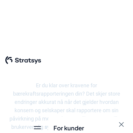
Oppfyll kravene til
CSRD og ESRS
Er du klar over kravene for
bærekraftsrapporteringen din? Det skjer store
endringer akkurat nå når det gjelder hvordan
konsern og selskaper skal rapportere om sin
påvirkning på mennesker og miljø. Stratsys tilbyr
brukervennlig
systemstøtte for hele
prosessen
For kunder