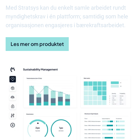
Med Stratsys kan du enkelt samle arbeidet rundt
myndighetskrav i én plattform; samtidig som hele
organisasjonen engasjeres i bærekraftsarbeidet.
Les mer om produktet