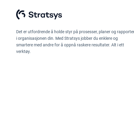
Det er utfordrende å holde styr på prosesser, planer og rapporte
i organisasjonen din. Med Stratsys jobber du enklere og
smartere med andre for å oppnå raskere resultater. Alt i ett
verktøy.
Retningslinjer for personvern
Opplysninger etter Data Act