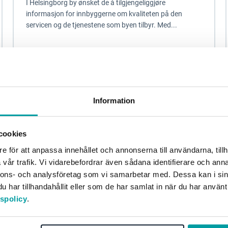
I Helsingborg by ønsket de å tilgjengeliggjøre
informasjon for innbyggerne om kvaliteten på den
servicen og de tjenestene som byen tilbyr. Med...
Kommune
Annet
Information
cookies
e för att anpassa innehållet och annonserna till användarna, tillh
vår trafik. Vi vidarebefordrar även sådana identifierare och anna
nnons- och analysföretag som vi samarbetar med. Dessa kan i sin
har tillhandahållit eller som de har samlat in när du har använt
tspolicy
.
Bedre kvalitet på det systematiske