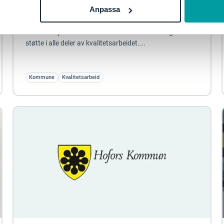
kvalitetsarbeidet
Anpassa
Med et dedikert verktøy for systematisk kvalitetsarbeid
har sosialtjenesten i Vallentuna kommune fått god
støtte i alle deler av kvalitetsarbeidet....
Kommune
Kvalitetsarbeid