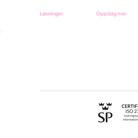
Løsninger
Oppdag mer
GRC-styring
Kom i gang med Stra
r
ESG-rapportering
Bestill demo
Due Diligence
Kontakt
Produkter
Opplæring
Bransjer