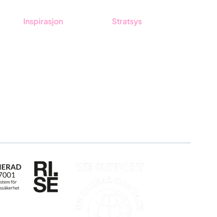
Inspirasjon
Stratsys
tsys
Blogg
Om oss
Kunder
Partner
Event & Webinar
Vårt bærekraftsarbeid
Nyheter og Presse
Karriere
Produktoppdateringer
Logg inn
Søk om sertifisering
Whistleblowing