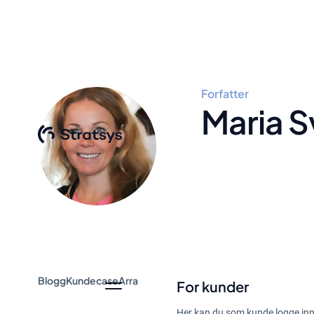
Forfatter
Maria 
Blogg
Kundecase
Arrangement og webinar
Guider
Nyheter
For kunder
Her kan du som kunde logge inn 