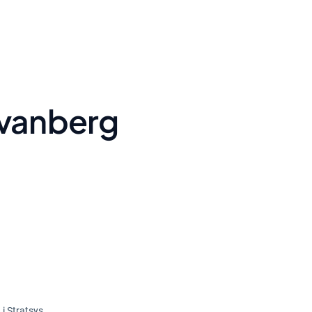
Svanberg
i Stratsys.