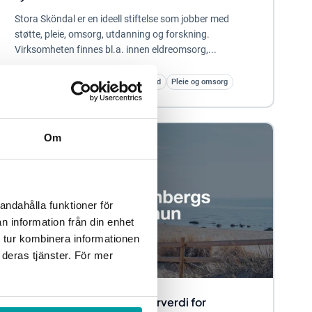
Stora Sköndal er en ideell stiftelse som jobber med
støtte, pleie, omsorg, utdanning og forskning.
Virksomheten finnes bl.a. innen eldreomsorg,...
Strategisk planlegging
Kvalitetsarbeid
Pleie og omsorg
Om
andahålla funktioner för
n information från din enhet
 tur kombinera informationen
 deras tjänster. För mer
Medborgerportalen gir merverdi for