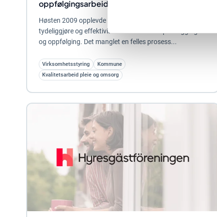
oppfølgingsarbeidet med Stratsys
Høsten 2009 opplevde Nybro kommune et behov for å
tydeliggjøre og effektivisere arbeidet med planlegging
og oppfølging. Det manglet en felles prosess...
Virksomhetsstyring
Kommune
Kvalitetsarbeid pleie og omsorg