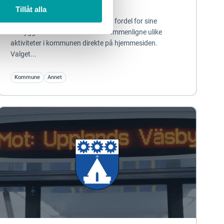
innbyggerne
Tillåt alla
Falkenbergs kommune så en stor fordel for sine
innbyggere ved å enkelt kunne sammenligne ulike
aktiviteter i kommunen direkte på hjemmesiden.
Valget...
Kommune
Annet