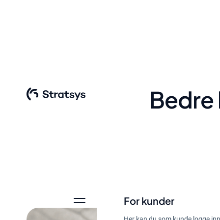
Bedre 
For kunder
Her kan du som kunde logge inn 