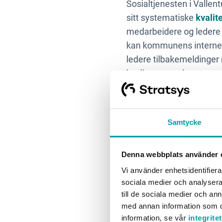
Sosialtjenesten i Vallen
sitt systematiske
kvalit
medarbeidere og ledere 
kan kommunens interne o
ledere tilbakemeldinger
kvalitetsmanglene som p
En felles arbeidsmetodi
også senere lage en rap
Samtycke
kan også gjenbrukes i k
stolthet kan påvise arbe
Denna webbplats använder 
Vi använder enhetsidentifierar
sociala medier och analysera 
till de sociala medier och a
”I dag har vi
med annan information som du 
Urban Jonsson
information, se vår
integrite