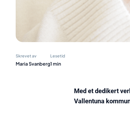
Skrevet av
Lesetid
Maria Svanberg
1 min
Med et dedikert verk
Vallentuna kommune f