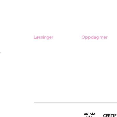
Løsninger
Oppdag mer
GRC-styring
Kom i gang med Stra
r
ESG-rapportering
Bestill demo
Due Diligence
Kontakt
Produkter
Opplæring
Bransjer