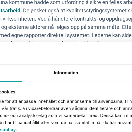
tuna kommune hadde som utfordring å sikre en felles arbe
etsarbeid
. De ønsket også at kvalitetsstyringssystemet sk
i virksomheten. Ved å håndtere kontrakts- og oppdragsop
g eksterne aktører nå følges opp på samme måte. Etter 
 med egne rapporter direkte i systemet. Lederne kan sid
åpekes og dokumentere dette arbeidet i Stratsys.
kk innebærer at man kan presentere en aggregert rapport 
port som viser hva som er gjort for å utbedre kvalitetsm
Information
valitets- og pasientsikkerhetsrapporter der Vallentuna
idet sitt med kontinuerlige forbedringer.
cookies
e för att anpassa innehållet och annonserna till användarna, tillh
vår trafik. Vi vidarebefordrar även sådana identifierare och anna
nnons- och analysföretag som vi samarbetar med. Dessa kan i sin
 bedre kvalitet i vårt systematiske kvali
har tillhandahållit eller som de har samlat in när du har använt
, kvalitetsutvikler sosialforvaltningen,
tspolicy
.