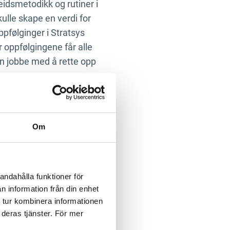
idsmetodikk og rutiner i
ulle skape en verdi for
pfølginger i Stratsys
oppfølgingene får alle
en jobbe med å rette opp
for sosialutvalget, men
anglene. Oppfølgingene
Om
 kommunes ansatte med
andahålla funktioner för
n information från din enhet
 tur kombinera informationen
tetsarbeid.”
 deras tjänster. För mer
 Vallentuna