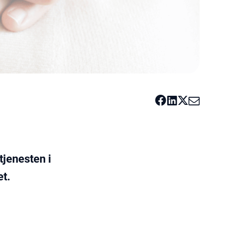
tjenesten i
et.