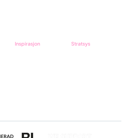
Inspirasjon
Stratsys
tsys
Blogg
Om oss
Kunder
Partner
Event & Webinar
Vårt bærekraftsarbeid
Nyheter og Presse
Karriere
Produktoppdateringer
Logg inn
Søk om sertifisering
Whistleblowing