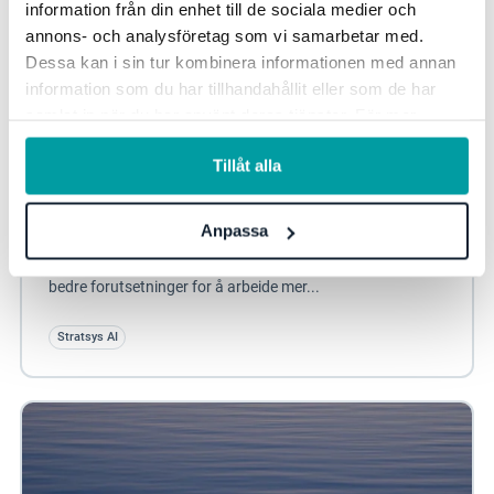
information från din enhet till de sociala medier och
annons- och analysföretag som vi samarbetar med.
Dessa kan i sin tur kombinera informationen med annan
information som du har tillhandahållit eller som de har
samlat in när du har använt deras tjänster. För mer
information, se vår
integritetspolicy
.
Tillåt alla
Uddevalla kommune – AI som støtte i ny
styringsmodell
Anpassa
I arbeidet med en ny styringsmodell har Uddevalla
kommune begynt å teste Stratsys AI. Målet er å gi ledere
bedre forutsetninger for å arbeide mer...
Stratsys AI