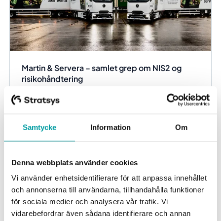
Martin & Servera – samlet grep om NIS2 og
risikohåndtering
Da Martin & Servera ønsket å samle arbeidet med
informasjonssikkerhet og GDPR i en felles struktur, falt
valget på Stratsys. Målet var å skape en mer...
Samtycke
Information
Om
Informasjonssikkerhet og databeskyttelse
Denna webbplats använder cookies
Vi använder enhetsidentifierare för att anpassa innehållet
och annonserna till användarna, tillhandahålla funktioner
för sociala medier och analysera vår trafik. Vi
vidarebefordrar även sådana identifierare och annan