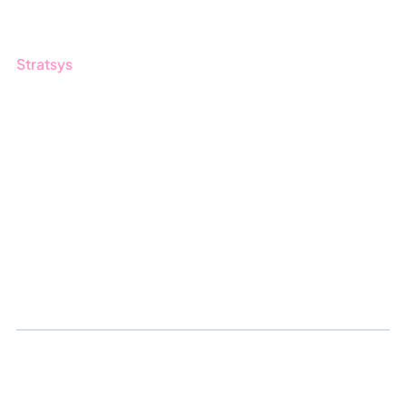
Produktoppdateringer
Stratsys
Om oss
Partner
Vårt bærekraftsarbeid
Karriere
Logg inn
Søk om sertifisering
Whistleblowing