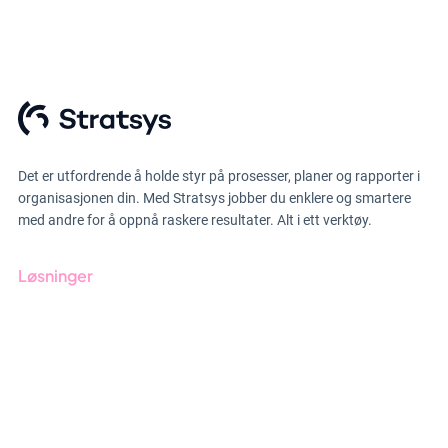
Det er utfordrende å holde styr på prosesser, planer og rapporter i
organisasjonen din. Med Stratsys jobber du enklere og smartere
med andre for å oppnå raskere resultater. Alt i ett verktøy.
Løsninger
GRC-styring
ESG-rapportering
Due Diligence
Produkter