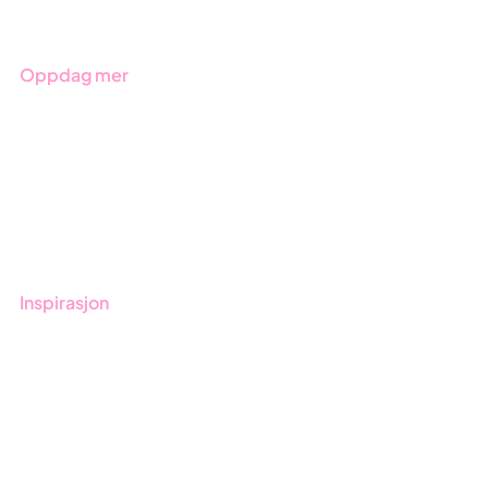
Bransjer
Oppdag mer
Kom i gang med Stratsys
Bestill demo
Kontakt
Opplæring
Inspirasjon
Blogg
Kunder
Event & Webinar
Nyheter og Presse