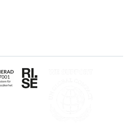
Kunder
Partner
Event & Webinar
Vårt bærekraftsarbeid
Nyheter og Presse
Karriere
Produktoppdateringer
Logg inn
Søk om sertifisering
Whistleblowing
mälan