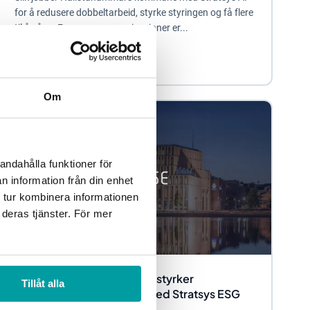
for å redusere dobbeltarbeid, styrke styringen og få flere
til å våge. For mange organisasjoner er...
Stratsys AI
Om
andahålla funktioner för
n information från din enhet
 tur kombinera informationen
 deras tjänster. För mer
Eiendomsselskapet Vacse styrker
Tillåt alla
leverandørgranskningen med Stratsys ESG
Due Diligence