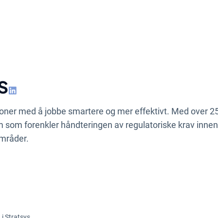
s
joner med å jobbe smartere og mer effektivt. Med over 25 
m som forenkler håndteringen av regulatoriske krav innen
områder.
i Stratsys.