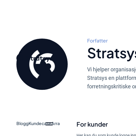
Forfatter
Stratsy
Vi hjelper organisas
Stratsys en plattfor
forretningskritiske 
For kunder
Blogg
Kundecase
Arrangement og webinar
Guider
Nyheter
Her kan du som kunde logge inn 