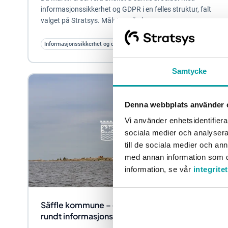
informasjonssikkerhet og GDPR i en felles struktur, falt
valget på Stratsys. Målet var å skape en mer...
Informasjonssikkerhet og databeskyttelse
Samtycke
Denna webbplats använder 
Vi använder enhetsidentifierar
sociala medier och analysera 
till de sociala medier och a
med annan information som du 
information, se vår
integrite
Säffle kommune – et langsiktig håndgrep
rundt informasjonssikkerheten