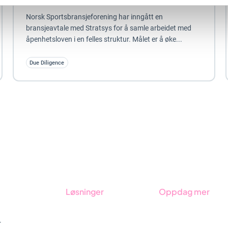
Norsk Sportsbransjeforening har inngått en
bransjeavtale med Stratsys for å samle arbeidet med
åpenhetsloven i en felles struktur. Målet er å øke...
Due Diligence
Løsninger
Oppdag mer
GRC-styring
Kom i gang med Stra
r