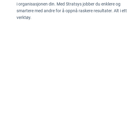
i organisasjonen din. Med Stratsys jobber du enklere og
smartere med andre for å oppnå raskere resultater. Alt i ett
verktøy.
Retningslinjer for personvern
Opplysninger etter Data Act