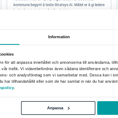
kommune begynt å teste Stratsys AI. Målet er å gi ledere
bedre forutsetninger for å arbeide mer...
Stratsys AI
Information
cookies
e för att anpassa innehållet och annonserna till användarna, tillh
vår trafik. Vi vidarebefordrar även sådana identifierare och anna
nnons- och analysföretag som vi samarbetar med. Dessa kan i sin
har tillhandahållit eller som de har samlat in när du har använt
tspolicy
.
Sportsbransjen kraftsamler for
Anpassa
menneskerettighetene – med Stratsys ESG
Due Diligence