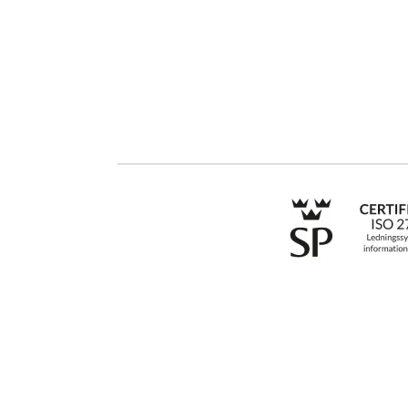
ESG-rapportering
Bestill demo
Due Diligence
Kontakt
Produkter
Opplæring
Bransjer
Till an