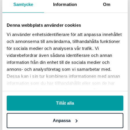
Med en moderator får hele gruppen bedre oversikt
Samtycke
Information
Om
og du slipper den klassiske fellen hvor 'høyest
betalte i rommet bestemmer'. Moderator er
ansvarlig for å lede risikoworkshopen og
Denna webbplats använder cookies
dokumentere resultatene. De trenger ikke å kunne
Vi använder enhetsidentifierare för att anpassa innehållet
virksomheten deres, det er deltakernes rolle, men
och annonserna till användarna, tillhandahålla funktioner
för sociala medier och analysera vår trafik. Vi
de må stille spørsmål og utfordre deltakerne.
vidarebefordrar även sådana identifierare och annan
information från din enhet till de sociala medier och
Moderatoren dokumenterer risikoene og
annons- och analysföretag som vi samarbetar med.
vurderingen deres (sannsynlighet og konsekvens)
Dessa kan i sin tur kombinera informationen med annan
på en whiteboard eller, enda bedre, i et dedikert
information som du har tillhandahållit eller som de har
system. Hvis det blir komplekse diskusjoner som tar
samlat in när du har använt deras tjänster. För mer
for mye tid, kan moderator 'parkere' disse for å tas
information, se vår
integritetspolicy
.
Tillåt alla
opp senere.
Til slutt – Ikke glem hva en
Anpassa