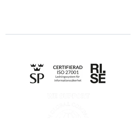
Søk om sertifisering
Whistleblowing
Till anmälan