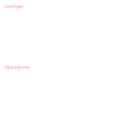
Løsninger
GRC-styring
ESG-rapportering
Due Diligence
Produkter
Bransjer
Oppdag mer
Kom i gang med Stratsys
Bestill demo
Kontakt
Opplæring