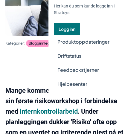
Her kan du som kunde logge inn i
Stratsys.
Logg inn
Produktoppdateringer
Blogginnlegg
internkontroll
Risiko og kontroll
Driftstatus
Feedbackstjerner
Hjelpesenter
Mange kommer vanligvis i kontakt med
sin første risikoworkshop i forbindelse
med
internkontrollarbeid
. Under
planleggingen dukker 'Risiko' ofte opp
som en uventet og irriterende gjest på et