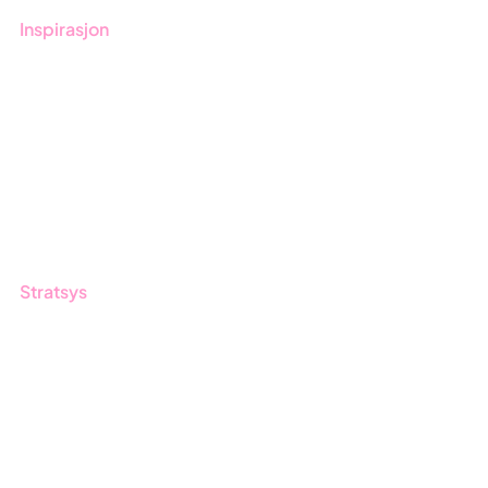
Inspirasjon
Blogg
Kunder
Event & Webinar
Nyheter og Presse
Produktoppdateringer
Stratsys
Om oss
Partner
Vårt bærekraftsarbeid
Karriere
Logg inn