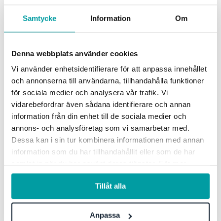
Samtycke
Information
Om
Denna webbplats använder cookies
Vi använder enhetsidentifierare för att anpassa innehållet
och annonserna till användarna, tillhandahålla funktioner
Bygg en bærekraftig fremtid: Hvordan lage en
för sociala medier och analysera vår trafik. Vi
effektiv bærekraftsstrategi
vidarebefordrar även sådana identifierare och annan
I dag spiller selskaper og organisasjoner en sentral rolle i å
information från din enhet till de sociala medier och
drive endring for å skape en mer bærekraftig fremtid. Et
annons- och analysföretag som vi samarbetar med.
steg i riktig retning er å...
Dessa kan i sin tur kombinera informationen med annan
information som du har tillhandahållit eller som de har
Blogginnlegg
Bærekraft
samlat in när du har använt deras tjänster. För mer
information, se vår
integritetspolicy
.
Tillåt alla
Anpassa