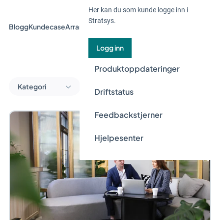
Her kan du som kunde logge inn i
Stratsys.
Blogg
Kundecase
Arrangement og webinar
Guider
Nyheter
Logg inn
Produktoppdateringer
Kategori
Driftstatus
Feedbackstjerner
Hjelpesenter