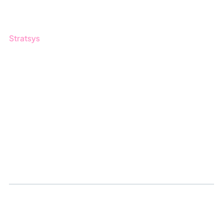
Produktoppdateringer
Stratsys
Om oss
Partner
Vårt bærekraftsarbeid
Karriere
Logg inn
Søk om sertifisering
Whistleblowing