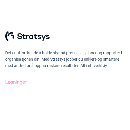
Det er utfordrende å holde styr på prosesser, planer og rapporter i
organisasjonen din. Med Stratsys jobber du enklere og smartere
med andre for å oppnå raskere resultater. Alt i ett verktøy.
Løsninger
GRC-styring
ESG-rapportering
Due Diligence
Produkter