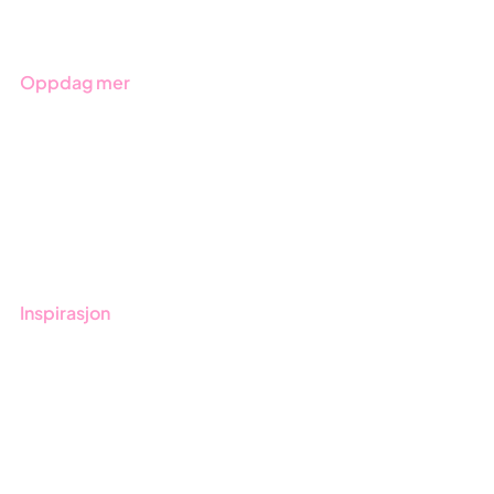
Bransjer
Oppdag mer
Kom i gang med Stratsys
Bestill demo
Kontakt
Opplæring
Inspirasjon
Blogg
Kunder
Event & Webinar
Nyheter og Presse