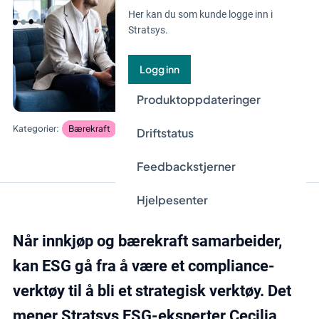
Her kan du som kunde logge inn i
Stratsys.
Logg inn
Produktoppdateringer
Bærekraft
Due Diligence
Driftstatus
Feedbackstjerner
Hjelpesenter
Når innkjøp og bærekraft samarbeider,
kan ESG gå fra å være et
complian
ce-
verktøy til å bli et strategisk v
erktøy.
Det
mener Stratsys ESG-eksperter Cecilia