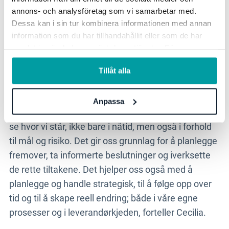
bærekraftsavdelingen holder oversikt over
annons- och analysföretag som vi samarbetar med.
rammeverk, ESG-kriterier og hvilken informasjon
Dessa kan i sin tur kombinera informationen med annan
som er viktig for videre rapportering.
information som du har tillhandahållit eller som de har
samlat in när du har använt deras tjänster. För mer
Et vellykket samarbeid krever en etablert
information, se vår
integritetspolicy
.
samarbeidsstrategi med en tilbakemeldingsloop for
Tillåt alla
å forbedre prosessen.
Anpassa
-
Det vi måler, kan vi styre. På denne måten kan vi
se hvor vi står, ikke bare i nåtid, men også i forhold
til mål og risiko. Det gir oss grunnlag for å planlegge
fremover, ta informerte beslutninger og iverksette
de rette tiltakene. Det hjelper oss også med å
planlegge og handle strategisk, til å følge opp over
tid og til å skape reell endring; både i våre egne
prosesser og i leverandørkjeden, forteller Cecilia.