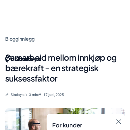
Blogginnlegg
Samarbeid mellom innkjøp og
bærekraft - en strategisk
suksessfaktor
Skrevet av
Lesetid
Stratsys
3 min
17 juni, 2025
For kunder