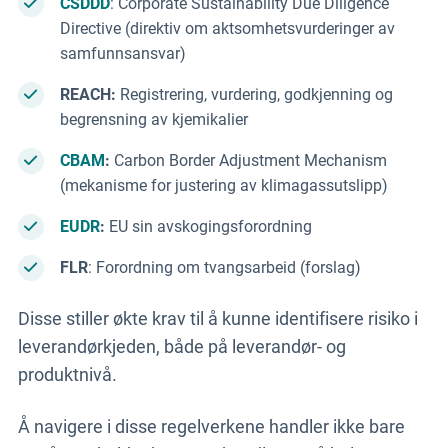
CSDDD
: Corporate Sustainability Due Diligence
Directive (direktiv om aktsomhetsvurderinger av
samfunnsansvar)
REACH:
Registrering, vurdering, godkjenning og
begrensning av kjemikalier
CBAM
:
Carbon Border Adjustment Mechanism
(mekanisme for justering av klimagassutslipp)
EUDR
:
EU sin
avskogingsforordning
FLR
: Forordning om tvangsarbeid (forslag)
Disse stiller økte krav til å kunne identifisere risiko i
leverandørkjeden,
både på leverandør- og
produktnivå.
Å navigere i disse regelverkene handler ikke bare