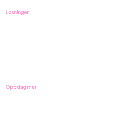
Løsninger
GRC-styring
ESG-rapportering
Due Diligence
Produkter
Bransjer
Oppdag mer
Kom i gang med Stratsys
Bestill demo
Kontakt
Opplæring