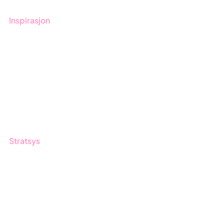
Inspirasjon
Blogg
Kunder
Event & Webinar
Nyheter og Presse
Produktoppdateringer
Stratsys
Om oss
Partner
Vårt bærekraftsarbeid
Karriere