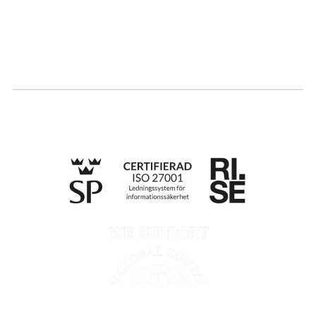
Logg inn
Søk om sertifisering
Whistleblowing
Till anmälan