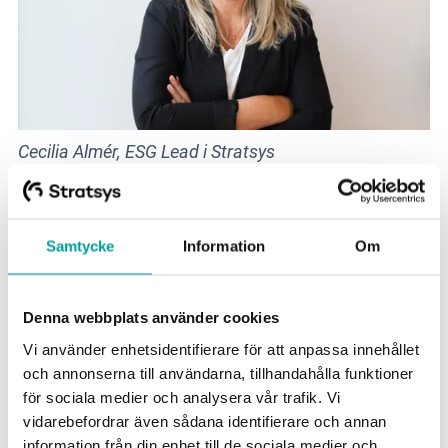
Cecilia Almér, ESG Lead i Stratsys
Tverrfunksjonelt samarbeid
mellom innkjøp og bærekraft
Samtycke
Information
Om
For at samarbeidet skal være effektivt, trengs det
Denna webbplats använder cookies
konkrete kontaktpunkter. Cecilia Almér påpeker
Vi använder enhetsidentifierare för att anpassa innehållet
viktigheten av å definere ansvarsområder, for
och annonserna till användarna, tillhandahålla funktioner
eksempel at innkjøpsavdelingen er førstelinjen for
för sociala medier och analysera vår trafik. Vi
vidarebefordrar även sådana identifierare och annan
leverandørengasjement og datainnsamling, mens
information från din enhet till de sociala medier och