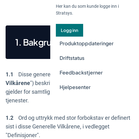
Her kan du som kunde logge inn i
Stratsys.
Logg inn
1. Bakgrunn
Produktoppdateringer
Driftstatus
Feedbackstjerner
1.1
Disse generelle vilkårene (de "
Generelle
Vilkårene
") beskriver de juridiske vilkårene som
Hjelpesenter
gjelder for samtlige av Stratsys' produkter og
tjenester.
1.2
Ord og uttrykk med stor forbokstav er definert
sist i disse Generelle Vilkårene, i vedlegget
"Definisjoner".