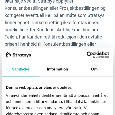
skal skje ved at Stratsys oppfyller
Konsulentbestillingen eller Prosjektbestillingen og
korrigerer eventuell Feil på en måte som Stratsys
finner egnet. Dersom retting ikke foretas innen
rimelig tid etter Kundens skriftlige melding om
Feilen, har Kunden rett til reduksjon i den avtalte
prisen i henhold til Konsulentbestillingen eller
Prosjektbestillingen med et beløp som med
rimelighet kan anses å tilsvare Feilen. For at
Kunden skal ha rett til retting eller prisreduksjon
Samtycke
Information
Om
som angitt ovenfor, må Kunden skriftlig varsle
Stratsys om Feilen innen rimelig tid etter at Kunden
oppdaget eller burde ha oppdaget Feilen. Under alle
Denna webbplats använder cookies
omstendigheter må krav om retting eller
Vi använder enhetsidentifierare för att anpassa innehållet
prisreduksjon i henhold til ovenstående alltid
och annonserna till användarna, tillhandahålla funktioner
för sociala medier och analysera vår trafik. Vi
fremsettes skriftlig av Kunden til Stratsys senest 3
vidarebefordrar även sådana identifierare och annan