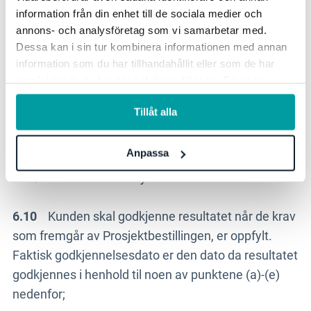
(tre) måneder etter at Konsulenttjenesten i henhold
information från din enhet till de sociala medier och
til en Konsulentbestilling er sluttført, eller faktisk
annons- och analysföretag som vi samarbetar med.
godkjennelsesdato har inntruffet. I motsatt fall vil
Dessa kan i sin tur kombinera informationen med annan
kravet anses tapt. Det som er angitt i dette punkt
information som du har tillhandahållit eller som de har
6.9, skal utgjøre Kundens eneste mulige sanksjoner
samlat in när du har använt deras tjänster. För mer
information, se vår
integritetspolicy
.
ved Feil i utførelsen av en Konsulenttjeneste. Ved
Tillåt alla
Konsulentbestilling har Stratsys rett til
kompensasjon for den tid som har medgått til å
Anpassa
rette Feilen, med mindre Feilen skyldes
forsømmelse fra Stratsys side.
6.10
Kunden skal godkjenne resultatet når de krav
som fremgår av Prosjektbestillingen, er oppfylt.
Faktisk godkjennelsesdato er den dato da resultatet
godkjennes i henhold til noen av punktene (a)-(e)
nedenfor;