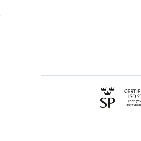
GRC-styring
Kom i gang med Stra
r
ESG-rapportering
Bestill demo
Due Diligence
Kontakt
Produkter
Opplæring
Bransjer