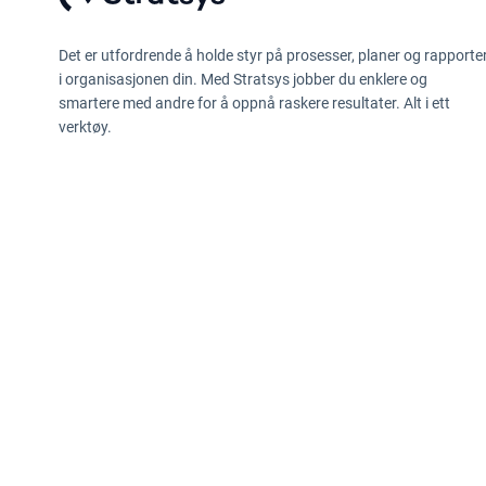
Det er utfordrende å holde styr på prosesser, planer og rapporte
i organisasjonen din. Med Stratsys jobber du enklere og
smartere med andre for å oppnå raskere resultater. Alt i ett
verktøy.
Retningslinjer for personvern
Opplysninger etter Data Act