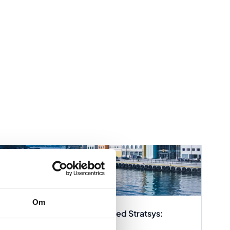
Om
Bedre kontroll og styring med Stratsys:
Kristiansund kommune