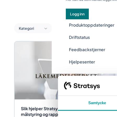
Logg inn
Produktoppdateringer
Kategori
Driftstatus
Feedbackstjerner
Hjelpesenter
Samtycke
Slik hjelper Stratsys Läkemedelsverket med
målstyring og rapportering