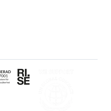
tsys
Blogg
Om oss
Kunder
Partner
Event & Webinar
Vårt bærekraftsarbeid
Nyheter og Presse
Karriere
Produktoppdateringer
Logg inn
Søk om sertifisering
Whistleblowing