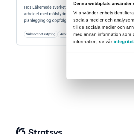
Denna webbplats använder 
Hos Läkemedelsverket så de et behov for IT-støtte i
Vi använder enhetsidentifierar
arbeidet med målstyring og rapportering samt med
sociala medier och analysera 
planlegging og oppfølging. De ønsket bedre...
till de sociala medier och a
med annan information som du 
Virksomhetsstyring
Arbeidsmiljø
Myndighetene
information, se vår
integrite