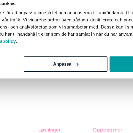
I denne kundecasen forteller Maria Svärd, Christer
cookies
Boklund og Ulf Bergkvist fra Domstolsverket om sine
e för att anpassa innehållet och annonserna till användarna, tillh
erfaringer med Stratsys, og de deler også...
vår trafik. Vi vidarebefordrar även sådana identifierare och anna
nnons- och analysföretag som vi samarbetar med. Dessa kan i sin
har tillhandahållit eller som de har samlat in när du har använt
Virksomhetsstyring
tspolicy
.
2
3
4
5
6
Anpassa
Løsninger
Oppdag mer