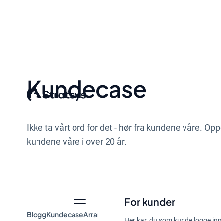
Kundecase
Ikke ta vårt ord for det - hør fra kundene våre. Op
kundene våre i over 20 år.
For kunder
Blogg
Kundecase
Arrangement og webinar
Guider
Nyheter
Her kan du som kunde logge inn 