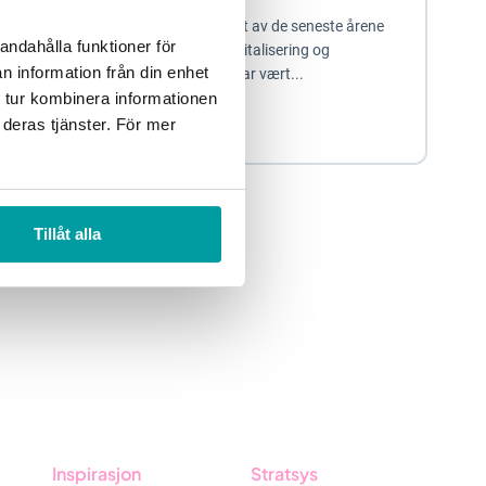
Kristiansund kommune har i løpet av de seneste årene
andahålla funktioner för
gjort en betydelig satsning på digitalisering og
n information från din enhet
bærekraft. Et viktig virkemiddel har vært...
 tur kombinera informationen
 deras tjänster. För mer
Virksomhetsstyring
Kommune
Tillåt alla
Inspirasjon
Stratsys