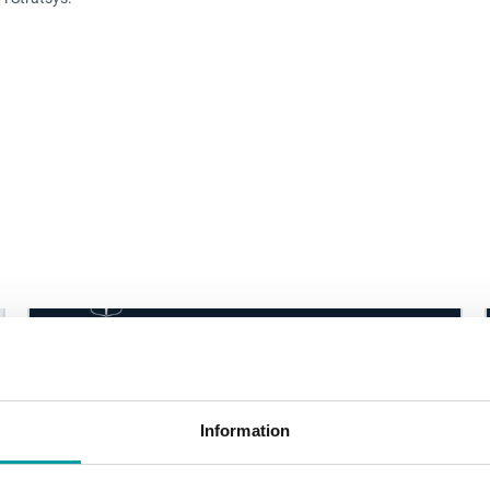
Information
Go digital med Domstolsverket