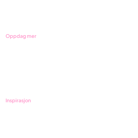
Produkter
Bransjer
Oppdag mer
Kom i gang med Stratsys
Bestill demo
Kontakt
Opplæring
Inspirasjon
Blogg
Kunder
Event & Webinar