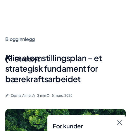
Blogginnlegg
Klimatomstillingsplan – et
strategisk fundament for
bærekraftsarbeidet
Skrevet av
Lesetid
Cecilia Almér
3 min
6 mars, 2026
For kunder