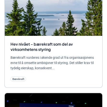
Hev nivået – bærekraft som del av
virksomhetens styring
Bærekraft vurderes i økende grad ut fra organisasjonens
evne til å omsette ambisjoner til styring. Det stiller krav til
tydelig eierskap, konsekvent...
Bærekraft