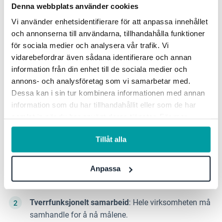
Denna webbplats använder cookies
strategi til handling
Vi använder enhetsidentifierare för att anpassa innehållet
och annonserna till användarna, tillhandahålla funktioner
för sociala medier och analysera vår trafik. Vi
For å omsette klimatomstillingsplanen i praksis
vidarebefordrar även sådana identifierare och annan
kreves det en betydelig tilpasning av virksomhetens
information från din enhet till de sociala medier och
organisasjon – fra ledelsen og hele veien gjennom
annons- och analysföretag som vi samarbetar med.
verdikjeden. Den reelle utfordringen er sjelden å
Dessa kan i sin tur kombinera informationen med annan
formulere et netto nullmål, men å bryte det ned til
information som du har tillhandahållit eller som de har
samlat in när du har använt deras tjänster. För mer
tiltak som er finansielt, operativt og organisatorisk
information, se vår
integritetspolicy
.
gjennomførbare.
Tillåt alla
Støtte fra ledelsen
: Planen må integreres i styringen
Anpassa
på tvers av hele organisasjonen og inngå i
virksomhetens KPI-er.
Tverrfunksjonelt samarbeid
: Hele virksomheten må
samhandle for å nå målene.