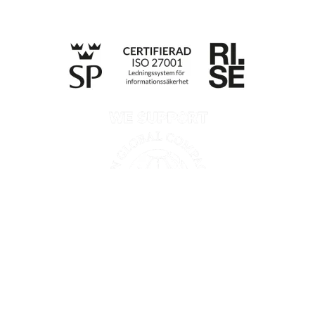
Till anmälan
Retningslinjer for personvern
Opplysninger etter Data Act