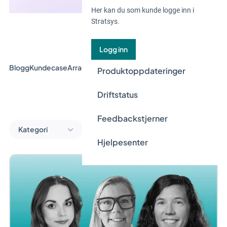
Her kan du som kunde logge inn i
Stratsys.
Logg inn
Blogg
Kundecase
Arrangement og webinar
Guider
Nyheter
Produktoppdateringer
Driftstatus
Feedbackstjerner
Kategori
Hjelpesenter