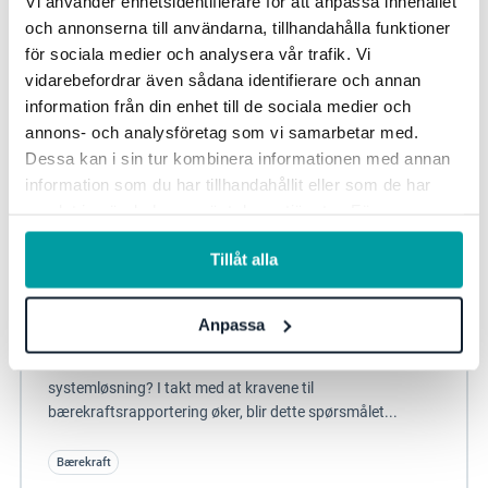
Vi använder enhetsidentifierare för att anpassa innehållet
och annonserna till användarna, tillhandahålla funktioner
för sociala medier och analysera vår trafik. Vi
vidarebefordrar även sådana identifierare och annan
information från din enhet till de sociala medier och
annons- och analysföretag som vi samarbetar med.
Dessa kan i sin tur kombinera informationen med annan
information som du har tillhandahållit eller som de har
samlat in när du har använt deras tjänster. För mer
information, se vår
integritetspolicy
.
Tillåt alla
CSRD og CSDDD: Mer effektiv rapportering
Anpassa
med samme systemstøtte
Hva er fordelene med å samordne arbeidet i én enkelt
systemløsning? I takt med at kravene til
bærekraftsrapportering øker, blir dette spørsmålet...
Bærekraft