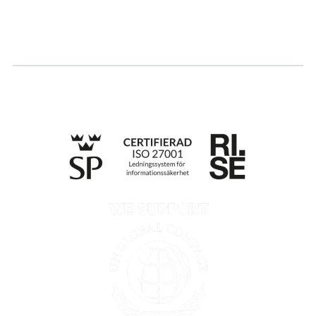
Søk om sertifisering
Whistleblowing