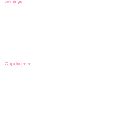
Løsninger
GRC-styring
ESG-rapportering
Due Diligence
Produkter
Bransjer
Oppdag mer
Kom i gang med Stratsys
Bestill demo
Kontakt
Opplæring