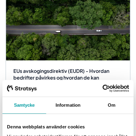
EUs avskogingsdirektiv (EUDR) - Hvordan
bedrifter påvirkes og hvordan de kan
forberede seg
EUs avskogingsdirektiv (EUDR) er et nytt lovverk som har
som mål å bekjempe avskoging ved å minimere forbruket
Samtycke
Information
Om
av visse produkter i leverandørkjeden....
Due Diligence
Denna webbplats använder cookies