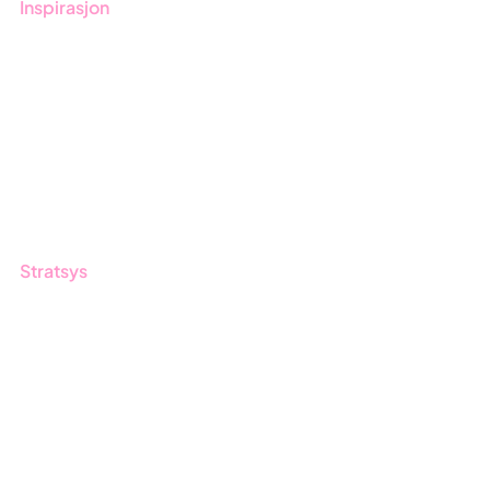
Inspirasjon
Blogg
Kunder
Event & Webinar
Nyheter og Presse
Produktoppdateringer
Stratsys
Om oss
Partner
Vårt bærekraftsarbeid
Karriere
Logg inn