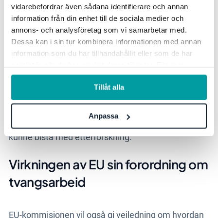
arbeid vil EU-kommisjonen opprette en database
vidarebefordrar även sådana identifierare och annan
over høyrisikoprodukter og -områder, basert på en
information från din enhet till de sociala medier och
risikobasert modell. Dette betyr at selskaper som
annons- och analysföretag som vi samarbetar med.
Dessa kan i sin tur kombinera informationen med annan
driver virksomhet i bestemte sektorer, kan forvente
information som du har tillhandahållit eller som de har
et høyere kontrollnivå.
samlat in när du har använt deras tjänster. För mer
information, se vår
integritetspolicy
.
Det er en forventning om at de ulike myndighetene
Tillåt alla
vil samarbeide med hverandre og med EU-
kommisjonen. Når det gjelder etterforskning av
Anpassa
tvangsarbeid utenfor EU, vil EU-kommisjonen også
kunne bistå med etterforskning.
Virkningen av EU sin forordning om
tvangsarbeid
EU-kommisjonen vil også gi veiledning om hvordan