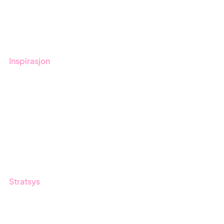
Kontakt
Opplæring
Inspirasjon
Blogg
Kunder
Event & Webinar
Nyheter og Presse
Produktoppdateringer
Stratsys
Om oss
Partner