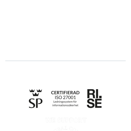
Vårt bærekraftsarbeid
Karriere
Logg inn
Søk om sertifisering
Whistleblowing