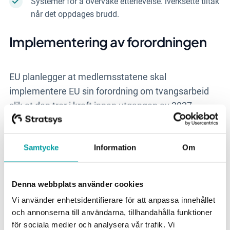
Systemer for å overvåke etterlevelse. iverksette tiltak
når det oppdages brudd.
Implementering av forordningen
EU planlegger at medlemsstatene skal
implementere EU sin forordning om tvangsarbeid
slik at den trer i kraft innen utgangen av 2027.
Etterlevelse av forordningen skal sikres ved at hvert
land utnevner en myndighet med ansvar for dette.
Samtycke
Information
Om
Disse myndighetene vil deretter avgjøre hvilke
produkter som skal forbys. Medlemsstatene vil
også være ansvarlige for å fastsette
Denna webbplats använder cookies
sanksjonsnivået og sikre at regelverket overholdes.
Vi använder enhetsidentifierare för att anpassa innehållet
och annonserna till användarna, tillhandahålla funktioner
For å støtte de nasjonale myndighetene i deres
för sociala medier och analysera vår trafik. Vi