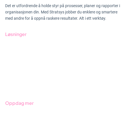
Det er utfordrende å holde styr på prosesser, planer og rapporter i
organisasjonen din. Med Stratsys jobber du enklere og smartere
med andre for å oppnå raskere resultater. Alt i ett verktøy.
Løsninger
GRC-styring
ESG-rapportering
Due Diligence
Produkter
Bransjer
Oppdag mer
Kom i gang med Stratsys
Bestill demo