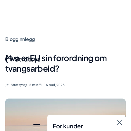
Blogginnlegg
Hva er EU sin forordning om
tvangsarbeid?
Skrevet av
Lesetid
Stratsys
3 min
16 mai, 2025
For kunder