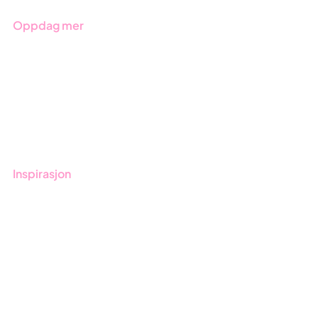
Oppdag mer
Kom i gang med Stratsys
Bestill demo
Kontakt
Opplæring
Inspirasjon
Blogg
Kunder
Event & Webinar
Nyheter og Presse
Produktoppdateringer