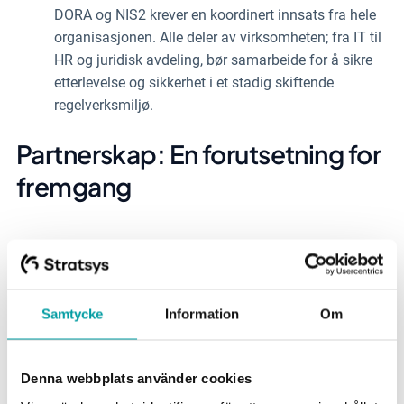
DORA og NIS2 krever en koordinert innsats fra hele
organisasjonen. Alle deler av virksomheten; fra IT til
HR og juridisk avdeling, bør samarbeide for å sikre
etterlevelse og sikkerhet i et stadig skiftende
regelverksmiljø.
Partnerskap: En forutsetning for
fremgang
Vi vil se flere cyberangrep. En årsak til dette er
bedre verktøy og prosesser for å oppdage
inntrengninger, noe som vil føre til at flere angrep
Samtycke
Information
Om
rapporteres. Samtidig vil mange selskaper håndtere
problemene bedre og få en sterkere motstandskraft
takket være forbedret hendelseshåndtering og flere
Denna webbplats använder cookies
rapporterte hendelser.