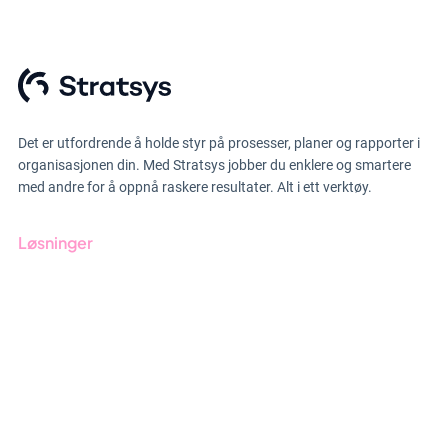
Det er utfordrende å holde styr på prosesser, planer og rapporter i
organisasjonen din. Med Stratsys jobber du enklere og smartere
med andre for å oppnå raskere resultater. Alt i ett verktøy.
Løsninger
GRC-styring
ESG-rapportering
Due Diligence
Produkter
Bransjer