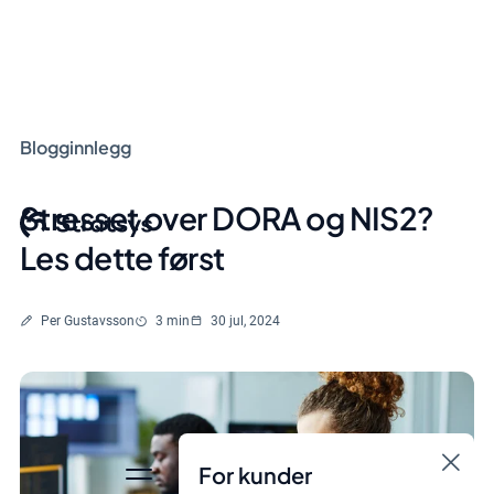
Blogginnlegg
Stresset over DORA og NIS2?
Les dette først
Skrevet av
Lesetid
Per Gustavsson
3 min
30 jul, 2024
For kunder