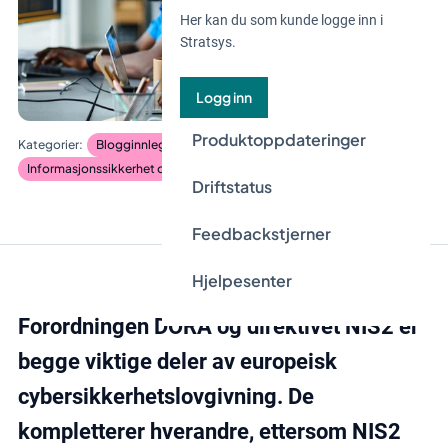
Her kan du som kunde logge inn i
Stratsys.
Logg inn
Produktoppdateringer
Blogginnlegg
Risiko og kontroll
Informasjonssikkerhet og databeskyttelse
Driftstatus
Feedbackstjerner
Hjelpesenter
Forordningen DORA og direktivet NIS2 er
begge viktige deler av europeisk
cybersikkerhetslovgivning. De
kompletterer hverandre, ettersom NIS2