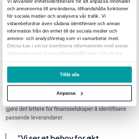
Vi använder enhetsidentifierare för att anpassa innehållet
och annonserna till användarna, tillhandahålla funktioner
Sikkerheten vil øke betydelig hvis vi gjør det på riktig
för sociala medier och analysera vår trafik. Vi
måte og deler informasjon. Det vil kreves et tettere
vidarebefordrar även sådana identifierare och annan
information från din enhet till de sociala medier och
samarbeid mellom myndigheter og selskaper, og
annons- och analysföretag som vi samarbetar med.
mellom selskaper. Dette vil gjøre oss mer robuste
Dessa kan i sin tur kombinera informationen med annan
og gi oss muligheten til å få varsler som forbereder
information som du har tillhandahållit eller som de har
oss bedre.
samlat in när du har använt deras tjänster. För mer
information, se vår
integritetspolicy
.
Per Gustavsson, CISO i Stratsys, mener også at
Tillåt alla
forholdet mellom kunde og leverandør har endret
seg. Fra å være tydelig adskilte aktører, tror han på
Anpassa
en fremtidig symbiose og økt transparens som vil
gjøre det lettere for finansselskaper å identifisere
passende leverandører.
"Vi ser et behov for økt