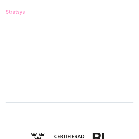
Stratsys
Om oss
Partner
Vårt bærekraftsarbeid
Karriere
Logg inn
Søk om sertifisering
Whistleblowing