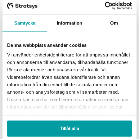
Samtycke
Information
Om
Denna webbplats använder cookies
Vi använder enhetsidentifierare för att anpassa innehållet
och annonserna till användarna, tillhandahålla funktioner
för sociala medier och analysera vår trafik. Vi
vidarebefordrar även sådana identifierare och annan
Det er utfordrende å holde styr på prosesser, planer og rapporter i
information från din enhet till de sociala medier och
organisasjonen din. Med Stratsys jobber du enklere og smartere
annons- och analysföretag som vi samarbetar med.
med andre for å oppnå raskere resultater. Alt i ett verktøy.
Dessa kan i sin tur kombinera informationen med annan
information som du har tillhandahållit eller som de har
Løsninger
samlat in när du har använt deras tjänster. För mer
information, se vår
integritetspolicy
.
GRC-styring
Tillåt alla
ESG-rapportering