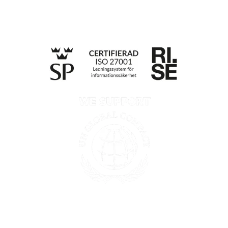
Retningslinjer for personvern
Opplysninger etter Data Act