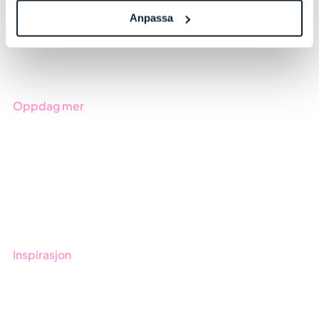
Due Diligence
Anpassa
Produkter
Bransjer
Oppdag mer
Kom i gang med Stratsys
Bestill demo
Kontakt
Opplæring
Inspirasjon
Blogg
Kunder