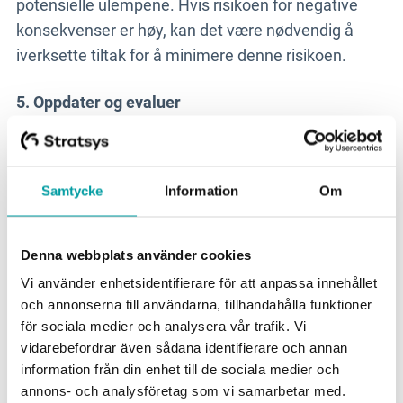
potensielle ulempene. Hvis risikoen for negative
konsekvenser er høy, kan det være nødvendig å
iverksette tiltak for å minimere denne risikoen.
5. Oppdater og evaluer
Det siste trinnet i en konsekvensanalyse er å
implementere beslutningen og evaluere resultatet.
Det er viktig å følge opp og se hvor godt
Samtycke
Information
Om
beslutningen har fungert i praksis. Hvis det finnes
uønskede konsekvenser, kan det være nødvendig å
justere strategien eller iverksette ytterligere tiltak
Denna webbplats använder cookies
for å håndtere disse konsekvensene.
Vi använder enhetsidentifierare för att anpassa innehållet
och annonserna till användarna, tillhandahålla funktioner
Trenger organisasjonen din hjelp til å effektivisere
för sociala medier och analysera vår trafik. Vi
vidarebefordrar även sådana identifierare och annan
risiko-arbeidet? Oppdag
Stratsys Risiko & Kontroll
-
information från din enhet till de sociala medier och
en enklere måte å jobbe med risikohåndtering på.
annons- och analysföretag som vi samarbetar med.