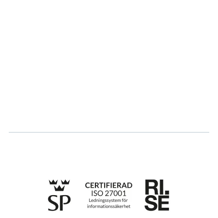
Om oss
Partner
Vårt bærekraftsarbeid
Karriere
Logg inn
Søk om sertifisering
Whistleblowing