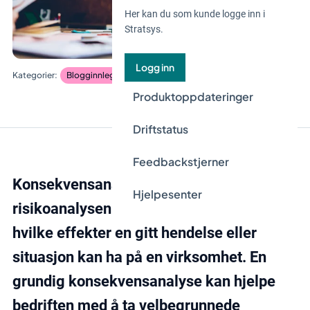
Her kan du som kunde logge inn i
Stratsys.
Logg inn
Blogginnlegg
Risiko og kontroll
Produktoppdateringer
Driftstatus
Feedbackstjerner
Konsekvensanalyse er en viktig del av
Hjelpesenter
risikoanalysen og fokuserer på å vurdere
hvilke effekter en gitt hendelse eller
situasjon kan ha på en virksomhet. En
grundig konsekvensanalyse kan hjelpe
bedriften med å ta velbegrunnede