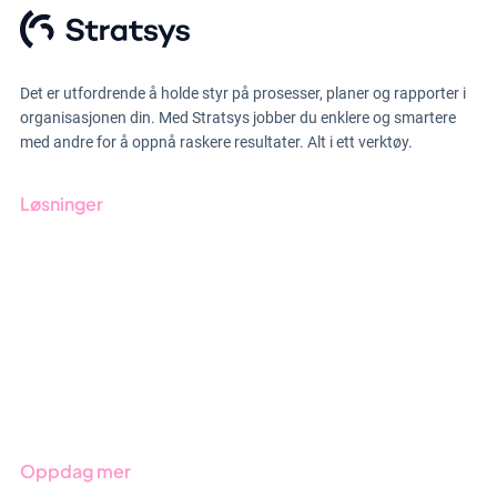
Det er utfordrende å holde styr på prosesser, planer og rapporter i
organisasjonen din. Med Stratsys jobber du enklere og smartere
med andre for å oppnå raskere resultater. Alt i ett verktøy.
Løsninger
GRC-styring
ESG-rapportering
Due Diligence
Produkter
Bransjer
Oppdag mer