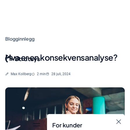
Blogginnlegg
Hva er en konsekvensanalyse?
Skrevet av
Lesetid
Max Kollberg
2 min
28 juli, 2024
For kunder