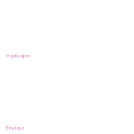
Kom i gang med Stratsys
Bestill demo
Kontakt
Opplæring
Inspirasjon
Blogg
Kunder
Event & Webinar
Nyheter og Presse
Produktoppdateringer
Stratsys