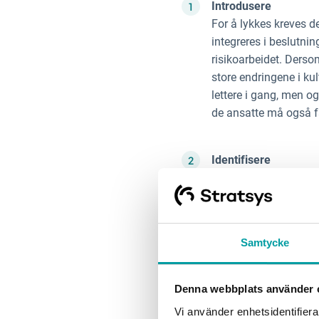
Introdusere
For å lykkes kreves de
integreres i beslutni
risikoarbeidet. Derso
store endringene i k
lettere i gang, men o
de ansatte må også få
Identifisere
Basert på den doble v
relaterte risikoer so
Identifiser relevante
virksomheten og dens m
Samtycke
ressursoptimalisering
bedriften samarbeid
Denna webbplats använder 
Vi använder enhetsidentifierar
Kvantifisere