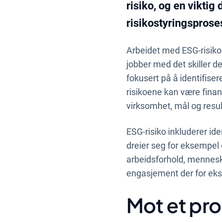
risiko, og en viktig
risikostyringsprose
Arbeidet med ESG-risiko
jobber med det skiller d
fokusert på å identifiser
risikoene kan være finans
virksomhet, mål og resul
ESG-risiko inkluderer iden
dreier seg for eksempel o
arbeidsforhold, menneske
engasjement der for eks
Mot et pro