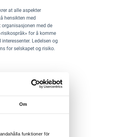
rer at alle aspekter
stå hensikten med
 ut organisasjonen med de
 «risikospråk» for å komme
 interessenter. Ledelsen og
s for selskapet og risiko.
 og identifiser hvilke ESG-
driften påvirker omverdenen.
 faktor kan påvirke
telegge for
Om
også tydeligere hvem
andahålla funktioner för