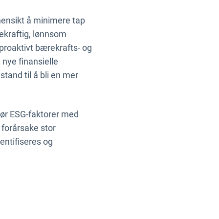
hensikt å minimere tap
rekraftig, lønnsom
 proaktivt bærekrafts- og
 nye finansielle
tand til å bli en mer
 bør ESG-faktorer med
 forårsake stor
ntifiseres og