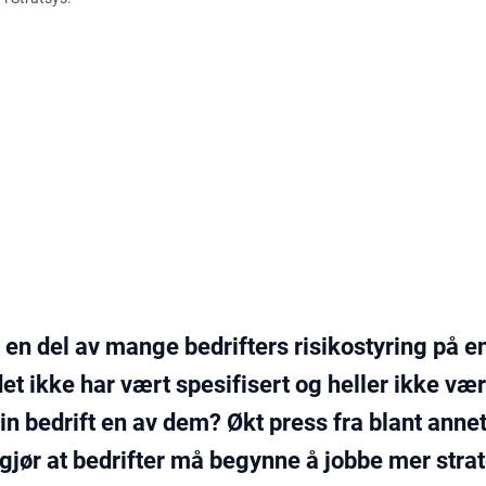
Blog
 en del av mange bedrifters risikostyring på en
det ikke har vært spesifisert og heller ikke væ
 din bedrift en av dem? Økt press fra blant anne
jør at bedrifter må begynne å jobbe mer str