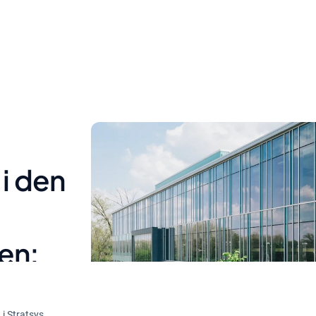
 i den
en:
for
i Stratsys.