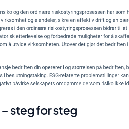
isiko og den ordinære risikostyringsprosessen har som 
virksomhet og eiendeler, sikre en effektiv drift og en bæ
reres i den ordinære risikostyringsprosessen bidrar til et
atorisk etterlevelse og forbedrede muligheter for å skaffe
m å utvide virksomheten. Utover det gjør det bedriften i s
nsje bedriften din opererer i og størrelsen på bedriften,
s i beslutningstaking. ESG-relaterte problemstillinger kan
tivt påvirke selskapets omdømme dersom risiko ikke ide
– steg for steg