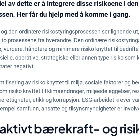
 del av dette er å integrere disse risikoene i de
ssen. Her får du hjelp med å komme i gang.
 og den ordinære risikostyringsprosessen ser lignende u
e to prosessene fra hverandre. Den ordinære risikostyring
e, vurdere, håndtere og minimere risiko knyttet til bedrif
ielle, operative, strategiske eller annen type risiko som 
tater negativt.
tifisering av risiko knyttet til miljø, sosiale faktorer og b
m risiko knyttet til klimaendringer, miljøødeleggelser, re
rettigheter, etikk og korrupsjon. ESG-arbeidet krever van
empel samfunn, ansatte og tilsynsmyndigheter er involve
aktivt bærekraft- og ris