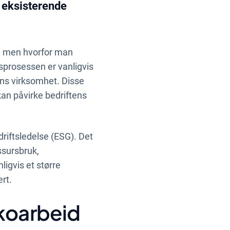
n eksisterende
t, men hvorfor man
sprosessen er vanligvis
tens virksomhet. Disse
kan påvirke bedriftens
edriftsledelse (ESG). Det
ssursbruk,
ligvis et større
rt.
ikoarbeid