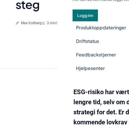
steg
Logg inn
Skrevet av
Lesetid
Max Kollberg
3 min
25 apr, 2024
Produktoppdateringer
Driftstatus
Feedbackstjerner
Hjelpesenter
ESG-risiko har vært
lengre tid, selv om 
strategi for det. Er
kommende lovkrav g