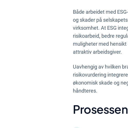
Både arbeidet med ESG-r
og skader på selskapets 
virksomhet. At ESG integ
risikoarbeid, bedre regul
muligheter med hensikt o
attraktiv arbeidsgiver.
Uavhengig av hvilken bra
risikovurdering integrere
økonomisk skade og nega
håndteres.
Prosessen 