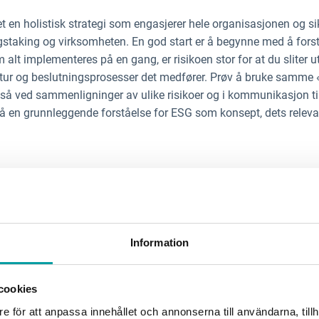
t en holistisk strategi som engasjerer hele organisasjonen og sik
ngstaking og virksomheten. En god start er å begynne med å for
m alt implementeres på en gang, er risikoen stor for at du sliter
ultur og beslutningsprosesser det medfører. Prøv å bruke samme
gså ved sammenligninger av ulike risikoer og i kommunikasjon til
 en grunnleggende forståelse for ESG som konsept, dets relevan
esentlighetsanalysen eller andre rammeverk/standarder, analyser
m kan påvirke bedriftens virksomhet og resultater, og hvordan be
 ESG-faktorer for din egen organisasjon, og analyser hvordan hver
ål. Det vil skape en bedre forståelse av hele verdikjeden, tilret
Information
 og administrere overhead-kostnader og investeringer. Det blir 
er med og tvilsomme samarbeidspartnere kan unngås.
cookies
e för att anpassa innehållet och annonserna till användarna, tillh