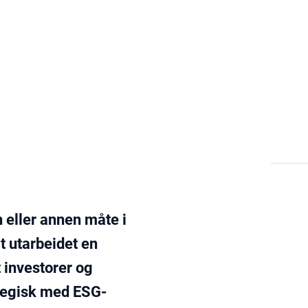
ginnlegg
Bærekraft
Informasjonssikkerhet og databeskyttelse
 eller annen måte i
rt utarbeidet en
t investorer og
ategisk med ESG-