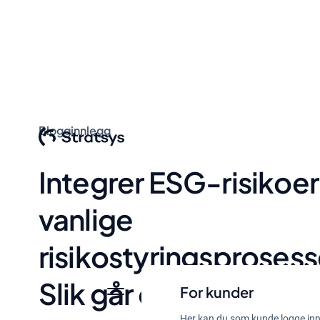
Blogginnlegg
Integrer ESG-risikoer
vanlige
risikostyringsprosess
Slik går du frem steg 
For kunder
Her kan du som kunde logge inn 