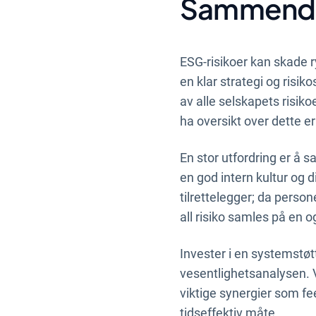
Sammend
ESG-risikoer kan skade ry
en klar strategi og risik
av alle selskapets risiko
ha oversikt over dette er
En stor utfordring er å s
en god intern kultur og d
tilrettelegger; da person
all risiko samles på en
Invester i en systemstø
vesentlighetsanalysen. 
viktige synergier som f
tidseffektiv måte.