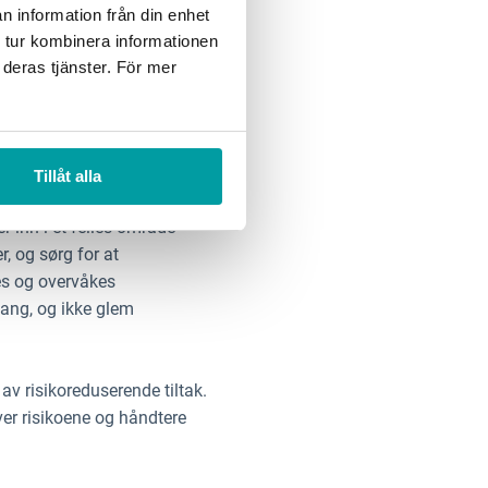
n information från din enhet
, både når det gjelder
 tur kombinera informationen
 måte som andre operative
 deras tjänster. För mer
styringsstrategi, og det
Tillåt alla
t handler ikke om å finne
r inn i et felles område
, og sørg for at
es og overvåkes
ang, og ikke glem
v risikoreduserende tiltak.
ver risikoene og håndtere