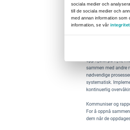
sociala medier och analysera 
Bruk passende, eksist
till de sociala medier och a
finansielle og ikke-
med annan information som du 
risikoer, og inkluderes 
information, se vår
integrite
Implementere og føl
Når risikoene er identi
kreves spesifikke han
opp hjulet på nytt, m
sammen med andre risik
nødvendige prosesser,
systematisk. Impleme
kontinuerlig overvåki
Kommuniser og rapport
For å oppnå sammenlig
dem når de oppdages e