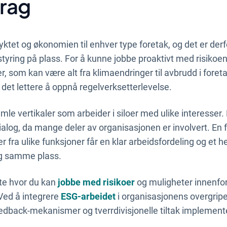
rag
ktet og økonomien til enhver type foretak, og det er derfo
ostyring på plass. For å kunne jobbe proaktivt med risikoe
er, som kan være alt fra klimaendringer til avbrudd i foret
 det lettere å oppnå regelverksetterlevelse.
amle vertikaler som arbeider i siloer med ulike interesser.
ialog, da mange deler av organisasjonen er involvert. En f
er fra ulike funksjoner får en klar arbeidsfordeling og et h
 og samme plass.
tte hvor du kan
jobbe med risikoer
og muligheter innenfo
Ved å integrere
ESG-arbeidet
i organisasjonens overgripe
eedback-mekanismer og tverrdivisjonelle tiltak implemen