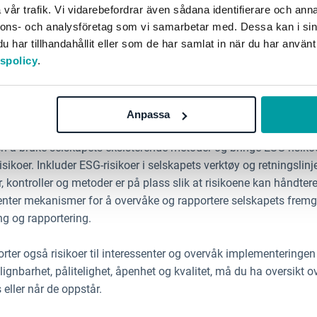
vår trafik. Vi vidarebefordrar även sådana identifierare och anna
erende metoder for å kvantifisere, verdsette og vurdere risikoene
nnons- och analysföretag som vi samarbetar med. Dessa kan i sin
finansielle konsekvenser. ESG-risikoene må behandles på samme
har tillhandahållit eller som de har samlat in när du har använt
i rapporter og risikolister.
tspolicy
.
ge opp
fisert, vurdert og prioritert, skal de integreres i en ordinær risiko
Anpassa
dlinger og planer for å håndtere og minimere disse risikoene. De
en å bruke selskapets eksisterende metoder og bringe ESG-risikoe
oer. Inkluder ESG-risikoer i selskapets verktøy og retningslinjer
 kontroller og metoder er på plass slik at risikoene kan håndter
nter mekanismer for å overvåke og rapportere selskapets fremg
ng og rapportering.
er også risikoer til interessenter og overvåk implementeringen a
nbarhet, pålitelighet, åpenhet og kvalitet, må du ha oversikt o
ller når de oppstår.