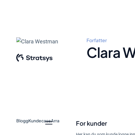
Forfatter
Clara 
Blogg
Kundecase
Arrangement og webinar
Guider
Nyheter
For kunder
Her kan du som kunde logge inn 