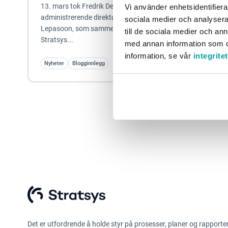
13. mars tok Fredrik Demling over som ny
Vi använder enhetsidentifierar
administrerende direktør i Stratsys, etter Henrik
sociala medier och analysera 
Lepasoon, som sammen med Magnus Pernvik grunnla
till de sociala medier och a
Stratsys...
med annan information som du 
information, se vår
integrite
Nyheter
Blogginnlegg
Det er utfordrende å holde styr på prosesser, planer og rapporte