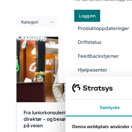
Logg inn
Kategori
Produktoppdateringer
Driftstatus
Feedbackstjerner
Hjelpesenter
Samtycke
Fra Juniorkonsulent til administrerende
direktør – og besøk i alle Sveriges kommuner
på veien
Denna webbplats använder 