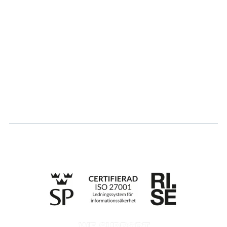
Om oss
Partner
Vårt bærekraftsarbeid
Karriere
Logg inn
Søk om sertifisering
Whistleblowing