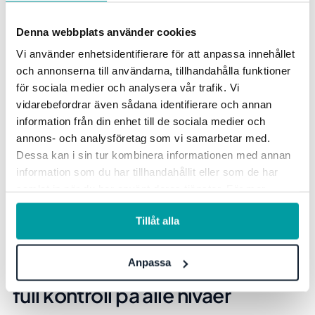
Denna webbplats använder cookies
Vi använder enhetsidentifierare för att anpassa innehållet
och annonserna till användarna, tillhandahålla funktioner
för sociala medier och analysera vår trafik. Vi
vidarebefordrar även sådana identifierare och annan
information från din enhet till de sociala medier och
annons- och analysföretag som vi samarbetar med.
Dessa kan i sin tur kombinera informationen med annan
information som du har tillhandahållit eller som de har
samlat in när du har använt deras tjänster. För mer
information, se vår
integritetspolicy
.
Tillåt alla
Frida Ohlin, Forretningsutviklingssjef, Sparc Group
Anpassa
En fleksibel plattform som tilbyr
full kontroll på alle nivåer