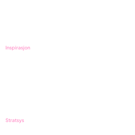
Bestill demo
Kontakt
Opplæring
Inspirasjon
Blogg
Kunder
Event & Webinar
Nyheter og Presse
Produktoppdateringer
Stratsys