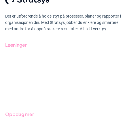
Det er utfordrende å holde styr på prosesser, planer og rapporter i
organisasjonen din. Med Stratsys jobber du enklere og smartere
med andre for å oppnå raskere resultater. Alt i ett verktøy.
Løsninger
GRC-styring
ESG-rapportering
Due Diligence
Produkter
Bransjer
Oppdag mer
Kom i gang med Stratsys