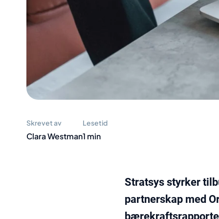
Skrevet av
Lesetid
Clara Westman
1 min
Stratsys styrker til
partnerskap med Ori
bærekraftsrapporter