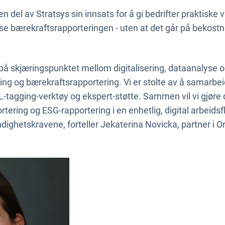
 del av Stratsys sin innsats for å gi bedrifter praktiske 
 bærekraftsrapporteringen - uten at det går på bekostnin
r på skjæringspunktet mellom digitalisering, dataanalyse 
ring og bærekraftsrapportering. Vi er stolte av å samarb
RL-tagging-verktøy og ekspert-støtte. Sammen vil vi gjøre 
ortering og ESG-rapportering i en enhetlig, digital arbeids
ghetskravene, forteller Jekaterina Novicka, partner i Ori