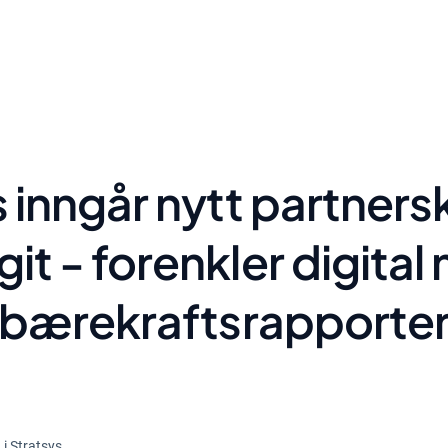
s inngår nytt partner
git - forenkler digital
bærekraftsrapporte
Nyheter
i Stratsys.