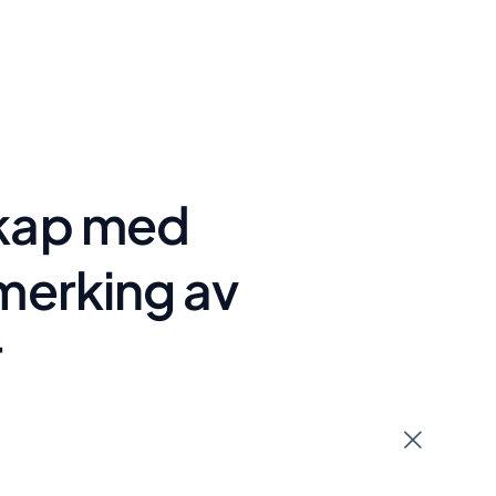
skap med
 merking av
r