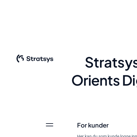
Stratsy
Orients Di
For kunder
Her kan du som kunde logge inn 