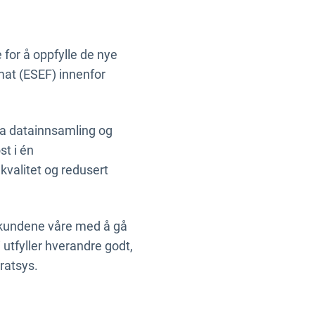
 for å oppfylle de nye
rmat (ESEF) innenfor
fra datainnsamling og
st i én
kvalitet og redusert
pe kundene våre med å gå
 utfyller hverandre godt,
ratsys.