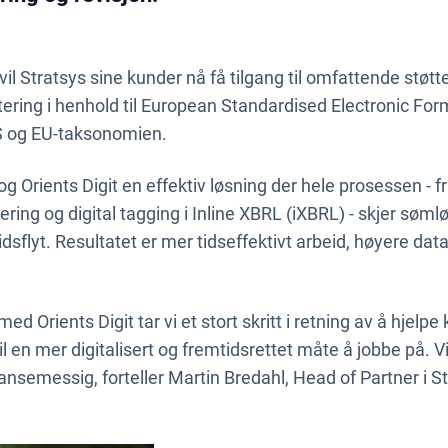
l Stratsys sine kunder nå få tilgang til omfattende støtte
ortering i henhold til European Standardised Electronic Fo
S og EU-taksonomien.
g Orients Digit en effektiv løsning der hele prosessen - 
ering og digital tagging i Inline XBRL (iXBRL) - skjer sømlø
yt. Resultatet er mer tidseffektivt arbeid, høyere data
d Orients Digit tar vi et stort skritt i retning av å hjel
l en mer digitalisert og fremtidsrettet måte å jobbe på. Vi
semessig, forteller Martin Bredahl, Head of Partner i St