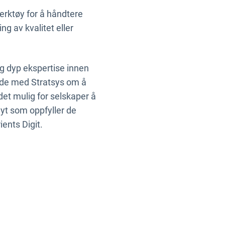
verktøy for å håndtere
g av kvalitet eller
og dyp ekspertise innen
eide med Stratsys om å
det mulig for selskaper å
flyt som oppfyller de
ents Digit.