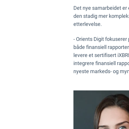
Det nye samarbeidet er en
den stadig mer komplekse
etterlevelse.
- Orients Digit fokusere
både finansiell rapporte
levere et sertifisert iXB
integrere finansiell rapp
nyeste markeds- og myndi