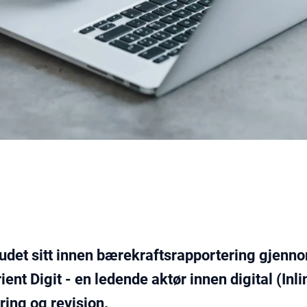
budet sitt innen bærekraftsrapportering gjenno
ent Digit - en ledende aktør innen digital (Inl
ing og revisjon.