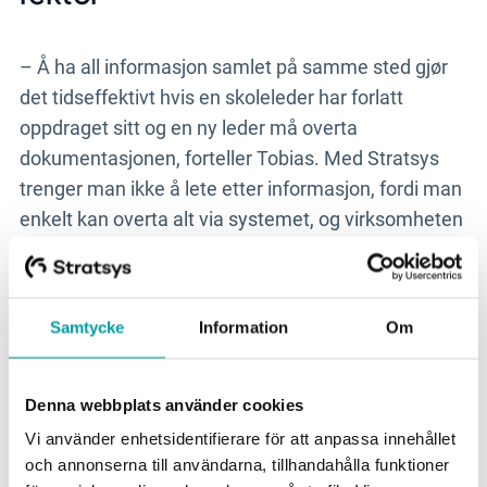
– Å ha all informasjon
samlet
på samme sted gjør
det tidseffektivt hvis en skoleleder har forlatt
oppdraget sitt og en ny leder må overta
dokumentasjonen, forteller Tobias. Med Stratsys
trenger man ikke å lete etter informasjon, fordi man
enkelt kan overta alt via systemet, og virksomheten
kan fortsette som vanlig uten avbrudd. Det
fremmer også
den kollegiale læringen mellom
skoleledere, da det tilgengeliggjør
Samtycke
Information
Om
informasjon
mellom skoler og gjør det mulig å lære
av hverandre.
Denna webbplats använder cookies
Hva er din favorittfunksjon i Stratsys?
Vi använder enhetsidentifierare för att anpassa innehållet
–
S
ituasjonsanalyse er en favoritt for min del,
och annonserna till användarna, tillhandahålla funktioner