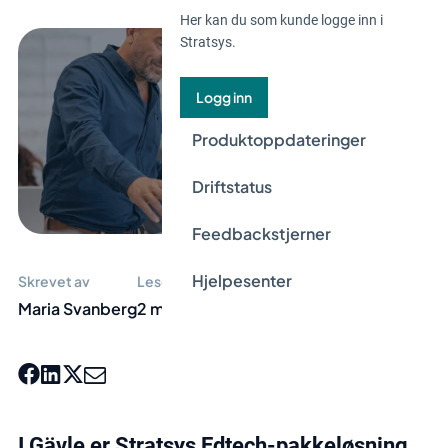
Her kan du som kunde logge inn i
Stratsys.
Logg inn
Produktoppdateringer
Driftstatus
Feedbackstjerner
Hjelpesenter
Skrevet av
Lesetid
Maria Svanberg
2 min
I Gävle er
Stratsys Edtech-pakkeløsning