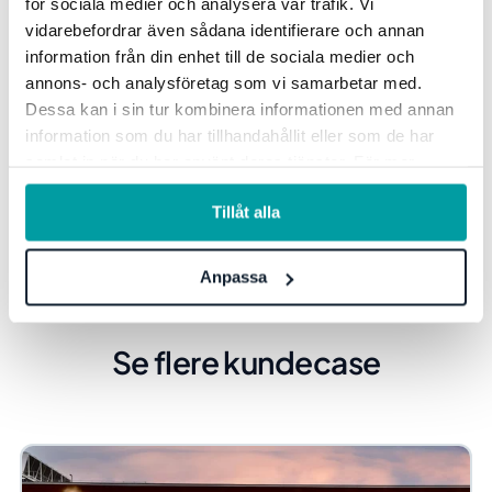
forteller Tobias. I min rolle som rektor får jeg lett en
för sociala medier och analysera vår trafik. Vi
vidarebefordrar även sådana identifierare och annan
rask oversikt rundt enhetens status basert på
information från din enhet till de sociala medier och
læreplanmålene. Men
det
beste med Stratsys
annons- och analysföretag som vi samarbetar med.
generelt er at det har endret hele min tankegang
Dessa kan i sin tur kombinera informationen med annan
rundt det systematiske kvalitetsarbeidet. Den røde
information som du har tillhandahållit eller som de har
tråden og hvordan alt henger sammen har blitt mye
samlat in när du har använt deras tjänster. För mer
tydeligere.
information, se vår
integritetspolicy
.
Tillåt alla
Anpassa
Se flere kundecase