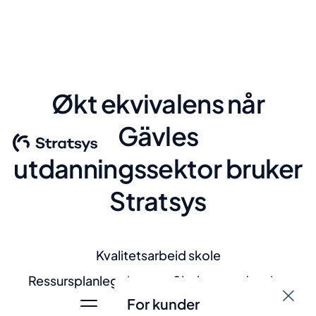
Økt ekvivalens når
Gävles
utdanningssektor bruker
Stratsys
Kvalitetsarbeid skole
Ressursplanlegging
Skole og utdanning
For kunder