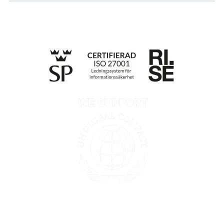
Retningslinjer for personvern
Opplysninger etter Data Act