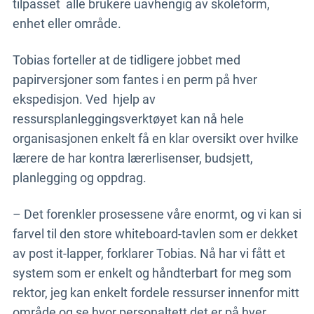
tilpasset alle brukere uavhengig av skoleform,
enhet eller område.
Tobias forteller at de tidligere jobbet med
papirversjoner som fantes i en perm på hver
ekspedisjon. Ved
hjelp av
ressursplanleggingsverktøyet kan nå hele
organisasjonen enkelt få en klar oversikt over hvilke
lærere de har kontra lærerlisenser, budsjett,
planlegging og oppdrag.
– Det forenkler
prosessene våre enormt, og vi kan si
farvel til den store whiteboard-tavlen som er dekket
av post it-lapper, forklarer
Tobias
. Nå har vi fått et
system som er enkelt og håndterbart for meg som
rektor, jeg kan enkelt fordele ressurser innenfor mitt
område og se hvor personaltett det er på hver