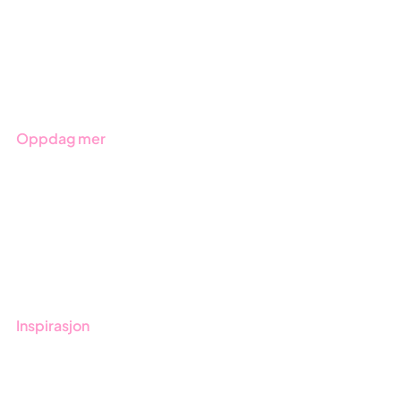
Due Diligence
Produkter
Bransjer
Oppdag mer
Kom i gang med Stratsys
Bestill demo
Kontakt
Opplæring
Inspirasjon
Blogg
Kunder