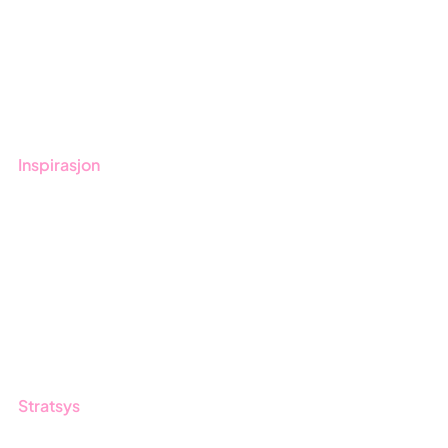
Kom i gang med Stratsys
Bestill demo
Kontakt
Opplæring
Inspirasjon
Blogg
Kunder
Event & Webinar
Nyheter og Presse
Produktoppdateringer
Stratsys