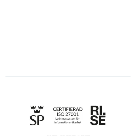
Om oss
Partner
Vårt bærekraftsarbeid
Karriere
Logg inn
Søk om sertifisering
Whistleblowing