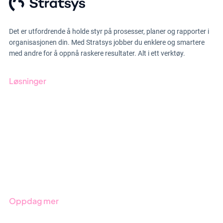
Det er utfordrende å holde styr på prosesser, planer og rapporter i
organisasjonen din. Med Stratsys jobber du enklere og smartere
med andre for å oppnå raskere resultater. Alt i ett verktøy.
Løsninger
GRC-styring
ESG-rapportering
Due Diligence
Produkter
Bransjer
Oppdag mer