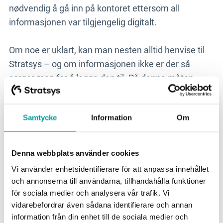
nødvendig å gå inn på kontoret ettersom all
informasjonen var tilgjengelig digitalt.
Om noe er uklart, kan man nesten alltid henvise til
Stratsys – og om informasjonen ikke er der så
sørger man for å legge den til. På denne måten
jobber man hele tiden med å oppdatere og
kvalitetssikre prosessene.
Samtycke
Information
Om
– I dag kan vi til og med gjøre onboarding med nye
medarbeidere digitalt. Nyansatte kan enkelt få
Denna webbplats använder cookies
tilgang til all informasjonen de trenger, sier Jon. Nå
Vi använder enhetsidentifierare för att anpassa innehållet
som vi har kommet inn i arbeidsmetoden er det
och annonserna till användarna, tillhandahålla funktioner
fantastisk å dokumentere og se hvor mye vi faktisk
för sociala medier och analysera vår trafik. Vi
gjør, vi kan følge arbeidet på en helt annen måte
vidarebefordrar även sådana identifierare och annan
information från din enhet till de sociala medier och
enn før.