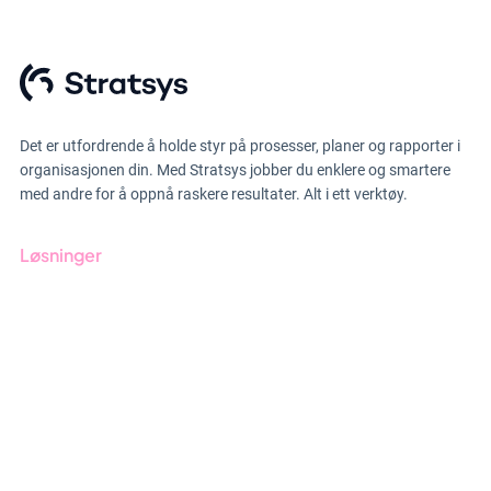
Det er utfordrende å holde styr på prosesser, planer og rapporter i
organisasjonen din. Med Stratsys jobber du enklere og smartere
med andre for å oppnå raskere resultater. Alt i ett verktøy.
Løsninger
GRC-styring
ESG-rapportering
Due Diligence
Produkter
Bransjer