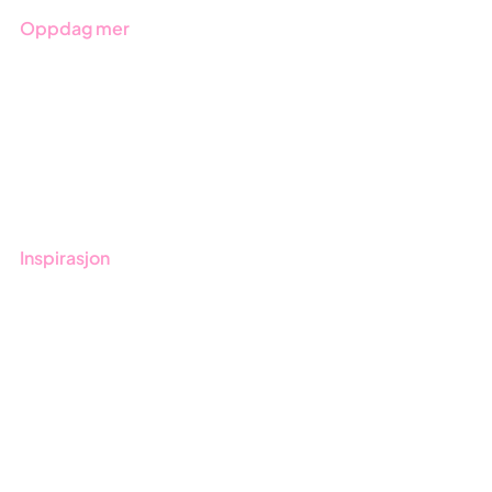
Oppdag mer
Kom i gang med Stratsys
Bestill demo
Kontakt
Opplæring
Inspirasjon
Blogg
Kunder
Event & Webinar
Nyheter og Presse
Produktoppdateringer