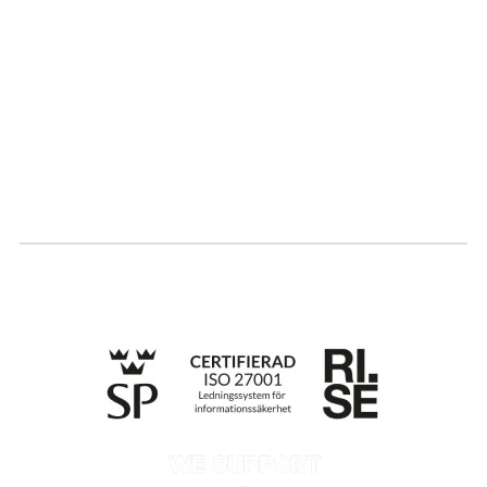
Partner
Vårt bærekraftsarbeid
Karriere
Logg inn
Søk om sertifisering
Whistleblowing