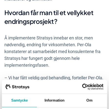
Hvordan får man til et vellykket
endringsprosjekt?
Å implementere Stratsys innebar en stor, men
nødvendig, endring for virksomheten. Per-Ola
konstaterer at samarbeidet med konsulentene fra
Stratsys har fungert godt gjennom hele
implementeringsfasen.
– Vi har fått veldig god behandling, forteller Per-Ola.
Stratsys sine konsulenter har vært dyktige,
kompetente og tilgjengelige. Hvis vi tenker på noe,
eller ønsker å endre noe, er de alltid raske med å
Samtycke
Information
Om
fikse det. Det er virkelig et stort pluss!