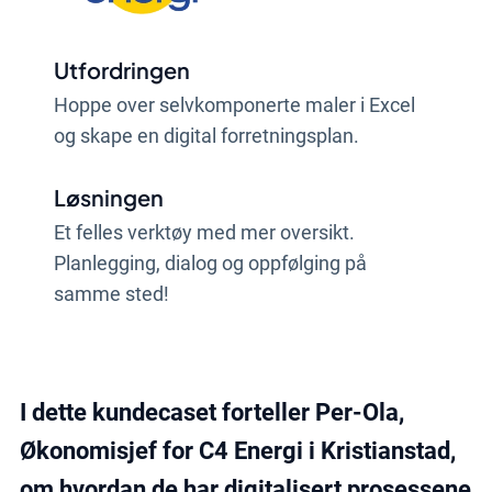
Utfordringen
Hoppe over selvkomponerte maler i Excel
og skape en digital forretningsplan.
Løsningen
Et felles verktøy med mer oversikt.
Planlegging, dialog og oppfølging på
samme sted!
Resultatet
En digital arbeidsmetodikk med økt åpenhet
I dette kundecaset forteller Per-Ola,
og samarbeid.
Økonomisjef for C4 Energi i Kristianstad,
om hvordan de har digitalisert prosessene