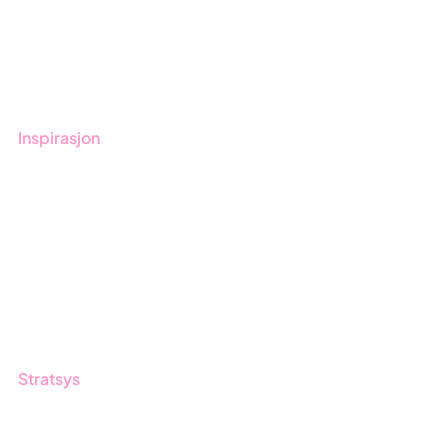
Bestill demo
Kontakt
Opplæring
Inspirasjon
Blogg
Kunder
Event & Webinar
Nyheter og Presse
Produktoppdateringer
Stratsys
Om oss