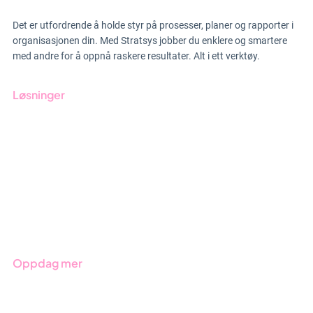
Det er utfordrende å holde styr på prosesser, planer og rapporter i
organisasjonen din. Med Stratsys jobber du enklere og smartere
med andre for å oppnå raskere resultater. Alt i ett verktøy.
Løsninger
GRC-styring
ESG-rapportering
Due Diligence
Produkter
Bransjer
Oppdag mer
Kom i gang med Stratsys