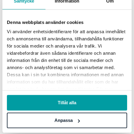
Samtycke
Information
Om
etablere mekanismer for kontinuerlig overvåking og
forbedring. Dette kan for eksempel omfatte
styringspaneler, regelmessige gjennomganger av
Denna webbplats använder cookies
retningslinjer, interne revisjoner eller dokumentasjon
av tiltak, avvik og forbedringsforslag.
Vi använder enhetsidentifierare för att anpassa innehållet
och annonserna till användarna, tillhandahålla funktioner
Plattformens rolle for effektiv
för sociala medier och analysera vår trafik. Vi
vidarebefordrar även sådana identifierare och annan
styring
information från din enhet till de sociala medier och
annons- och analysföretag som vi samarbetar med.
Dessa kan i sin tur kombinera informationen med annan
Excel-lister, e-posttråder og ad hoc-tiltak blir fort
information som du har tillhandahållit eller som de har
uhåndterlige i en stor organisasjon. Derfor er en
samlat in när du har använt deras tjänster. För mer
sterk systemstøtte ikke bare et verktøy, men en
information, se vår
integritetspolicy
.
Tillåt alla
strategisk muliggjører.
Ifølge Per gjør en moderne GRC-plattform det blant
Anpassa
annet mulig å