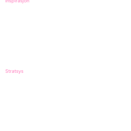
Inspirasjon
Blogg
Kunder
Event & Webinar
Nyheter og Presse
Produktoppdateringer
Stratsys
Om oss
Partner
Vårt bærekraftsarbeid
Karriere
Logg inn