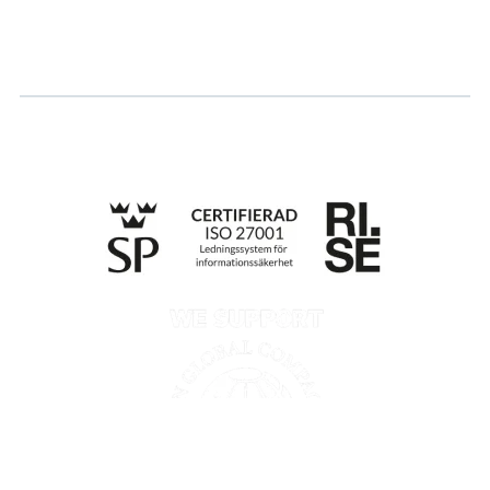
Søk om sertifisering
Whistleblowing
Till anmälan