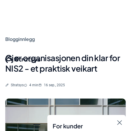
Blogginnlegg
Gjør organisasjonen din klar for
NIS2 - et praktisk veikart
Skrevet av
Lesetid
Stratsys
4 min
16 sep., 2025
For kunder