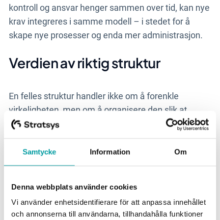
kontroll og ansvar henger sammen over tid, kan nye
krav integreres i samme modell – i stedet for å
skape nye prosesser og enda mer administrasjon.
Verdien av riktig struktur
En felles struktur handler ikke om å forenkle
virkeligheten, men om å organisere den slik at
risiko, kontroll og ansvar kan holdes sammen over
tid. Når risikoer som leverandøravhengighet,
hendelsesberedskap, tilgang og identitet,
Samtycke
Information
Om
kontinuitet og personvern følges opp hver for seg,
øker kompleksiteten raskt. Det fører ikke bare til
Denna webbplats använder cookies
mer administrasjon, men også til et svakere
Vi använder enhetsidentifierare för att anpassa innehållet
helhetsbilde.
och annonserna till användarna, tillhandahålla funktioner