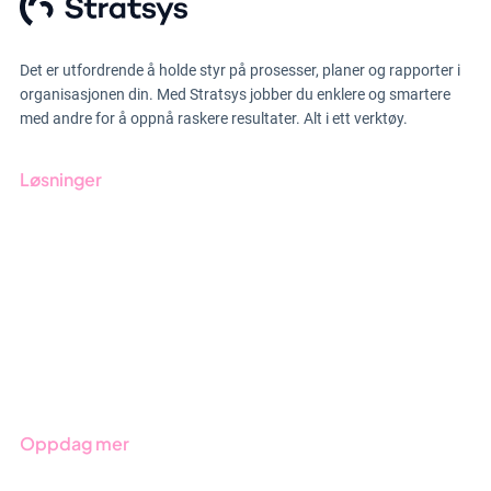
Det er utfordrende å holde styr på prosesser, planer og rapporter i
organisasjonen din. Med Stratsys jobber du enklere og smartere
med andre for å oppnå raskere resultater. Alt i ett verktøy.
Løsninger
GRC-styring
ESG-rapportering
Due Diligence
Produkter
Bransjer
Oppdag mer