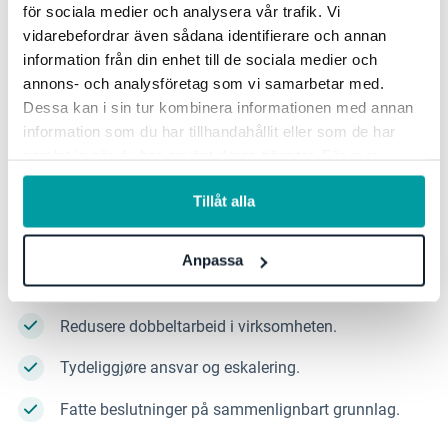
för sociala medier och analysera vår trafik. Vi
Det motsatte gjelder også: når samme kontroll
vidarebefordrar även sådana identifierare och annan
defineres én gang og brukes på tvers av flere
information från din enhet till de sociala medier och
regelverk, får virksomheten en mer
helhetlig
annons- och analysföretag som vi samarbetar med.
arbeidsmåte som frigjør ressurser
. De samme
Dessa kan i sin tur kombinera informationen med annan
information som du har tillhandahållit eller som de har
dataene kan brukes i flere sammenhenger, ansvar
samlat in när du har använt deras tjänster. För mer
blir tydeligere, og oppfølgingen baseres på
information, se vår
integritetspolicy
.
sammenlignbart grunnlag. Slik blir det mulig å:
Tillåt alla
Skape et samlet bilde av risikobildet.
Anpassa
Prioritere tiltak ut fra helheten.
Redusere dobbeltarbeid i virksomheten.
Tydeliggjøre ansvar og eskalering.
Fatte beslutninger på sammenlignbart grunnlag.