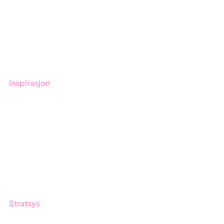
Kom i gang med Stratsys
Bestill demo
Kontakt
Opplæring
Inspirasjon
Blogg
Kunder
Event & Webinar
Nyheter og Presse
Produktoppdateringer
Stratsys