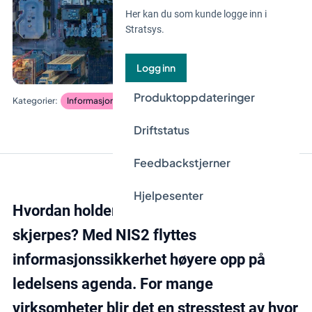
Her kan du som kunde logge inn i
Stratsys.
Logg inn
Produktoppdateringer
Informasjonssikkerhet og databeskyttelse
Driftstatus
Feedbackstjerner
Hjelpesenter
Hvordan holder styringen seg når kravene
skjerpes? Med NIS2 flyttes
informasjonssikkerhet høyere opp på
ledelsens agenda. For mange
virksomheter blir det en stresstest av hvor