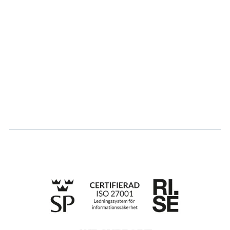
Om oss
Partner
Vårt bærekraftsarbeid
Karriere
Logg inn
Søk om sertifisering
Whistleblowing