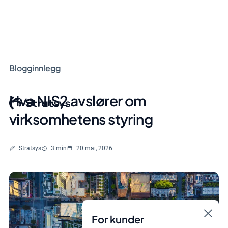
Blogginnlegg
Hva NIS2 avslører om
virksomhetens styring
Skrevet av
Lesetid
Stratsys
3 min
20 mai, 2026
For kunder