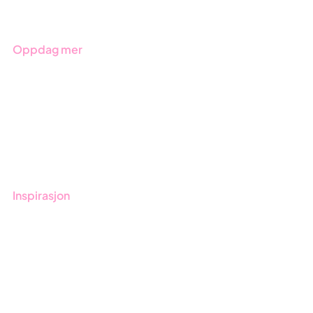
Bransjer
Oppdag mer
Kom i gang med Stratsys
Bestill demo
Kontakt
Opplæring
Inspirasjon
Blogg
Kunder
Event & Webinar
Nyheter og Presse