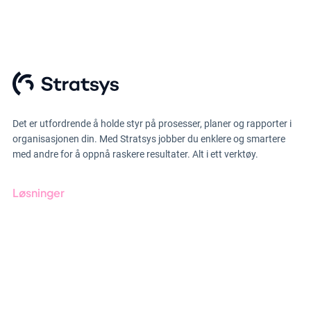
Det er utfordrende å holde styr på prosesser, planer og rapporter i
organisasjonen din. Med Stratsys jobber du enklere og smartere
med andre for å oppnå raskere resultater. Alt i ett verktøy.
Løsninger
GRC-styring
ESG-rapportering
Due Diligence
Produkter