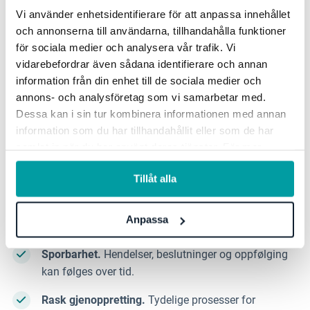
situasjonsbilde, styrkes forretningen. Det skaper
Vi använder enhetsidentifierare för att anpassa innehållet
bedre forutsetninger for beslutninger som driver
och annonserna till användarna, tillhandahålla funktioner
för sociala medier och analysera vår trafik. Vi
virksomheten fremover, sier Christopher.
vidarebefordrar även sådana identifierare och annan
information från din enhet till de sociala medier och
Hva bygger tillit i praksis?
annons- och analysföretag som vi samarbetar med.
Dessa kan i sin tur kombinera informationen med annan
information som du har tillhandahållit eller som de har
Det som skaper tillit er sjelden ambisjonen i seg
samlat in när du har använt deras tjänster. För mer
selv, men hvordan styringen fungerer i
information, se vår
integritetspolicy
.
gjennomføringen. Det handler først og fremst om:
Tillåt alla
Tydelig ansvar.
Risikoer, kontroller og tiltak har en
Anpassa
tydelig eier.
Sporbarhet.
Hendelser, beslutninger og oppfølging
kan følges over tid.
Rask gjenoppretting.
Tydelige prosesser for