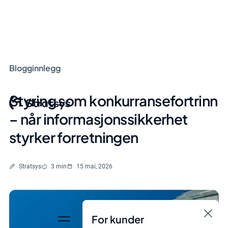
Blogginnlegg
Styring som konkurransefortrinn
– når informasjonssikkerhet
styrker forretningen
Skrevet av
Lesetid
Stratsys
3 min
15 mai, 2026
For kunder