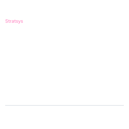
Produktoppdateringer
Stratsys
Om oss
Partner
Vårt bærekraftsarbeid
Karriere
Logg inn
Søk om sertifisering
Whistleblowing