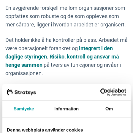
En avgjørende forskjell mellom organisasjoner som
oppfattes som robuste og de som oppleves som
mer sårbare, ligger i hvordan arbeidet er organisert.
Det holder ikke å ha kontroller på plass. Arbeidet må
være operasjonelt forankret og
integrert i den
daglige styringen
.
Risiko, kontroll og ansvar må
henge sammen
på tvers av funksjoner og nivåer i
organisasjonen.
Når det er tydelig hvem som eier en risiko, hvordan
arbeidet følges opp, og hvordan status rapporteres
til ledelsen og styret, blir det enklere å fatte
Samtycke
Information
Om
velbegrunnede beslutninger.
- Når styringen gir ledelsen et tydelig og pålitelig
Denna webbplats använder cookies