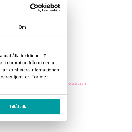
Om
andahålla funktioner för
n information från din enhet
 tur kombinera informationen
 deras tjänster. För mer
Inspirasjon
Stratsys
tsys
Blogg
Om oss
Kunder
Partner
Tillåt alla
Event & Webinar
Vårt bærekraftsarbeid
Nyheter og Presse
Karriere
Produktoppdateringer
Logg inn