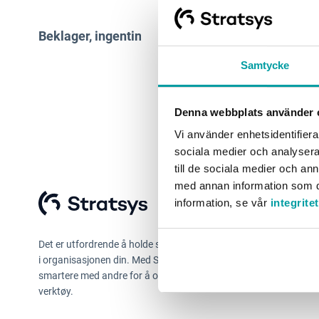
Beklager, ingenting ble funnet her.
Logg inn
Samtycke
Produktoppdateringer
Driftstatus
Denna webbplats använder 
Feedbackstjerner
Vi använder enhetsidentifierar
sociala medier och analysera 
Hjelpesenter
till de sociala medier och a
med annan information som du 
information, se vår
integrite
Det er utfordrende å holde styr på prosesser, planer og rapporte
i organisasjonen din. Med Stratsys jobber du enklere og
smartere med andre for å oppnå raskere resultater. Alt i ett
verktøy.