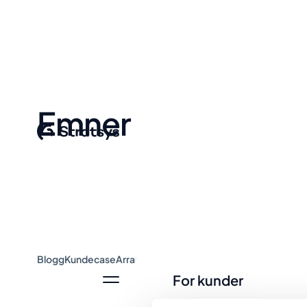
Emner
Blogg
Kundecase
Arrangement og webinar
Guider
Nyheter
For kunder
Her kan du som kunde logge inn 