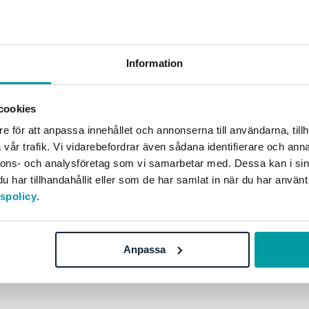
Information
cookies
e för att anpassa innehållet och annonserna till användarna, tillh
vår trafik. Vi vidarebefordrar även sådana identifierare och anna
nnons- och analysföretag som vi samarbetar med. Dessa kan i sin
har tillhandahållit eller som de har samlat in när du har använt
Løsninger
Oppdag mer
tspolicy
.
GRC-styring
Kom i gang med Stra
r
ESG-rapportering
Bestill demo
Anpassa
Due Diligence
Kontakt
Produkter
Opplæring
Bransjer