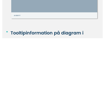
Tooltipinformation på diagram i
webbpublicerade rapporter:
Nu går
även i de webbpublicerade
rapporterna att få fram ytterligare data
kring en serie när du för muspekaren
över diagrammet (tooltip). Tidigare
fanns funktionen endast inne i
verktyget men har nu utökats till att
innefatta de webbpublicerade
rapporterna.