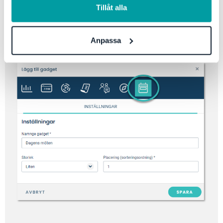
Tillåt alla
Oavsett om det är en global administratör eller du själv
som skapar gadgeten kommer du endast att se dina
Anpassa
egna möten.