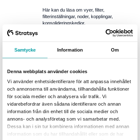
Här kan du läsa om vyer, filter,
filterinställningar, noder, kopplingar,
konsolideringskedjor,
nodegenskaper (ex. varför ser jag
inte det jag ska).
Samtycke
Information
Om
Objekt / noder
Här samlas information om
Denna webbplats använder cookies
inställningar som rör objekt, såsom
nyckelord, måttmallar,
Vi använder enhetsidentifierare för att anpassa innehållet
beskrivningsfält.
och annonserna till användarna, tillhandahålla funktioner
för sociala medier och analysera vår trafik. Vi
Rapporter
vidarebefordrar även sådana identifierare och annan
information från din enhet till de sociala medier och
Här har vi samlat allt som rör
annons- och analysföretag som vi samarbetar med.
Stratsys rapporter för dig som är
Dessa kan i sin tur kombinera informationen med annan
administratör eller har behörighet att
information som du har tillhandahållit eller som de har
skapa/ändra rapporter.