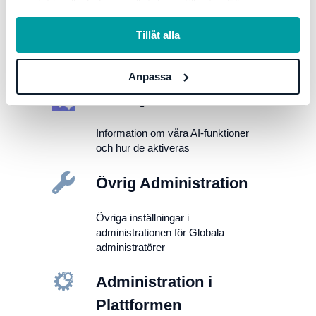
samlat in när du har använt deras tjänster. För mer
information, se vår
integritetspolicy
.
Forms och Do board
Tillåt alla
Forms-checklistor och Do board
Anpassa
Stratsys AI-funktioner
Information om våra AI-funktioner
och hur de aktiveras
Övrig Administration
Övriga inställningar i
administrationen för Globala
administratörer
Administration i
Plattformen