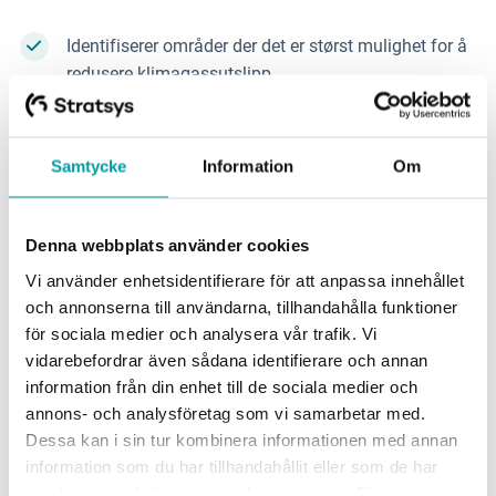
Identifiserer områder der det er størst mulighet for å
redusere klimagassutslipp
Bestemmer systemgrenser for hva du bør og ikke
bør måle
Samtycke
Information
Om
Velge riktige utslippsfaktorer for din virksomhet
Denna webbplats använder cookies
Vi använder enhetsidentifierare för att anpassa innehållet
och annonserna till användarna, tillhandahålla funktioner
för sociala medier och analysera vår trafik. Vi
vidarebefordrar även sådana identifierare och annan
information från din enhet till de sociala medier och
Last ned guiden
annons- och analysföretag som vi samarbetar med.
Dessa kan i sin tur kombinera informationen med annan
information som du har tillhandahållit eller som de har
Fornavn
*
samlat in när du har använt deras tjänster. För mer