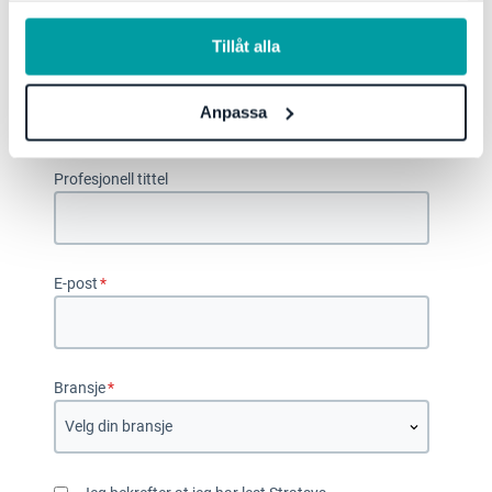
information, se vår
integritetspolicy
.
Tillåt alla
Etternavn
*
Anpassa
Profesjonell tittel
E-post
*
Bransje
*