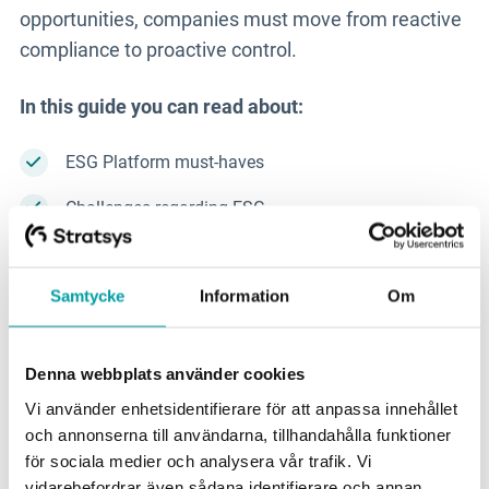
opportunities, companies must move from reactive
compliance to proactive control.
In this guide you can read about:
ESG Platform must-haves
Challenges regarding ESG
Regulatory frameworks
Samtycke
Information
Om
Key takeaways from decision-makers
Denna webbplats använder cookies
Vi använder enhetsidentifierare för att anpassa innehållet
och annonserna till användarna, tillhandahålla funktioner
för sociala medier och analysera vår trafik. Vi
vidarebefordrar även sådana identifierare och annan