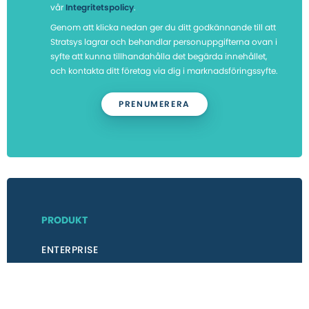
vår
Integritetspolicy
.
Genom att klicka nedan ger du ditt godkännande till att
Stratsys lagrar och behandlar personuppgifterna ovan i
syfte att kunna tillhandahålla det begärda innehållet,
och kontakta ditt företag via dig i marknadsföringssyfte.
PRODUKT
ENTERPRISE
BOKA DEMO
KONTAKTA SÄLJ