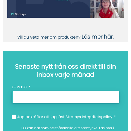
Läs mer här
Vill du veta mer om produkten?
.
Senaste nytt från oss direkt till din
inbox varje månad
E-POST
*
Jag bekräftar att jag läst Stratsys Integritetspolicy
*
Du kan när som helst återkalla ditt samtycke. Läs mer i