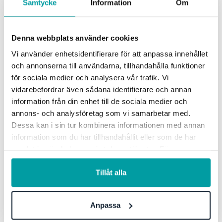
Samtycke
Information
Om
Resursplanering.
Anmäl dig till utbildning!
Denna webbplats använder cookies
Vi använder enhetsidentifierare för att anpassa innehållet
Tisdagsteasern är denna gång ett tips
och annonserna till användarna, tillhandahålla funktioner
om vår nya utbildning för produkten
för sociala medier och analysera vår trafik. Vi
Resursplanering.
vidarebefordrar även sådana identifierare och annan
information från din enhet till de sociala medier och
annons- och analysföretag som vi samarbetar med.
Utbildningen syftar till att stödja alla er
Dessa kan i sin tur kombinera informationen med annan
information som du har tillhandahållit eller som de har
som behöver uppfräschade kunskaper
samlat in när du har använt deras tjänster. För mer
kring systemet och stöd kring hur man
information, se vår
integritetspolicy
.
Tillåt alla
bättre kan vara strateg i sin planering.
Anpassa
Utbildningen går av stapeln den 16 mars